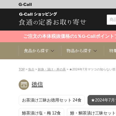
ご注文の本体税抜価格の1％G-Callポイ
食品から探す
物品から探す
特
食品から探す
物品から探す
特集・セール情報
TOP
>
魚介
>
刺身・漬け・丼の具
> ★2024年7月マツコの知らない
徳信
くだもの
趣味・雑貨
お米
芸能・
お茶漬け三昧お徳用セット 24食
★2024年
洋菓子
キッチン用品
和菓子
ファッ
鯵茶漬け塩・梅 12食
鯵・鯛茶漬け三昧セット