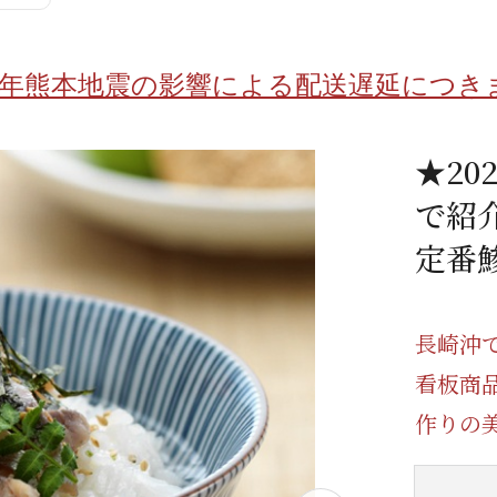
/ドリンク
ベビー
調味料
伝統工芸
乳製品/
事務用品
8年熊本地震の影響による配送遅延につき
材
関連
ギフト
豊洲お取
★20
で紹
定番
長崎沖
看板商
作りの