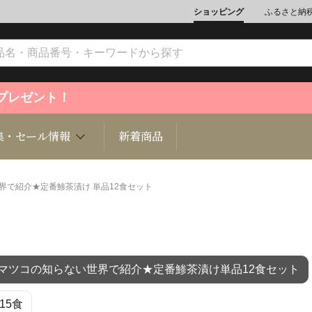
ショッピング
ふるさと納
ントプレゼント！
集・セール情報
新着商品
世界で紹介★定番鯵茶漬け 単品12食セット
文化
魚介類
ジュエリー
肉類
インテリ
7月マツコの知らない世界で紹介★定番鯵茶漬け単品12食セット
ション
総菜
定期購読雑誌
麺類/つ
書籍
15食