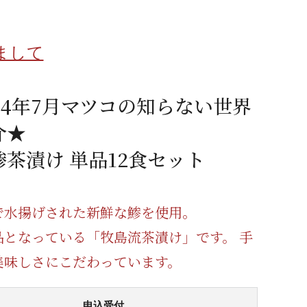
蜂蜜
パン
防災関連
まして
り寄せ
健康/美容
24年7月マツコの知らない世界
介★
鯵茶漬け 単品12食セット
で水揚げされた新鮮な鯵を使用。
品となっている「牧島流茶漬け」です。 手
美味しさにこだわっています。
申込受付