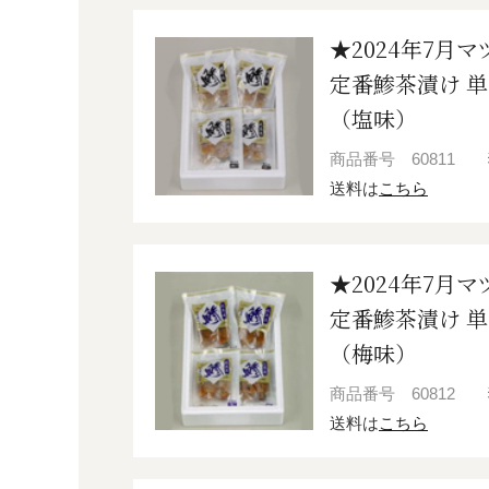
★2024年7月
定番鯵茶漬け 単
（塩味）
商品番号
60811
送料は
こちら
★2024年7月
定番鯵茶漬け 単
（梅味）
商品番号
60812
送料は
こちら