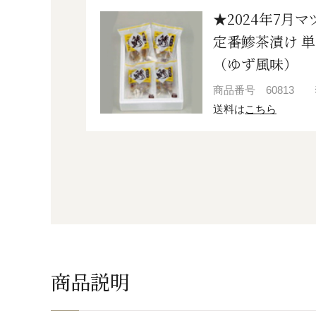
★2024年7月
定番鯵茶漬け 単
（ゆず風味）
商品番号
60813
送料は
こちら
商品説明