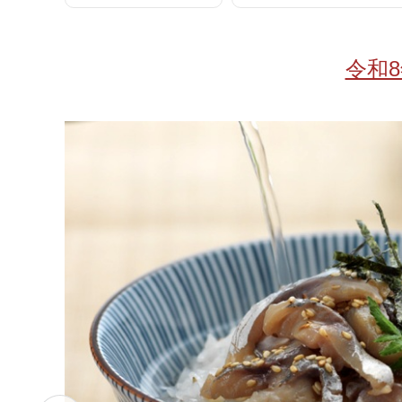
お酒
家電
珈琲/茶
キッズ
令和
鍋
健康/美容
旬の食
ペット
産地検索