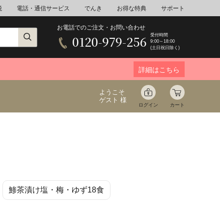
税
電話・通信サービス
でんき
お得な特典
サポート
お電話でのご注文・お問い合わせ
受付時間
0120-979-256
9:00～18:00
(土日祝日除く)
詳細はこちら
ようこそ
ゲスト 様
ログイン
カート
ア
野菜
花束ギフト
鯵茶漬け塩・梅・ゆず18食
ゆ
ミネラルウォーター
音楽