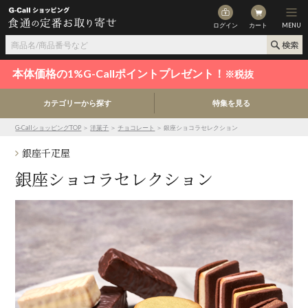
ログイン
カート
MENU
本体価格の1%G-Callポイントプレゼント！
※税抜
カテゴリーから探す
特集を見る
G-CallショッピングTOP
＞
洋菓子
＞
チョコレート
＞ 銀座ショコラセレクション
銀座千疋屋
銀座ショコラセレクション