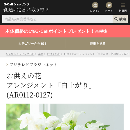
ログイン
カート
MENU
本体価格の1%G-Callポイントプレゼント！
※税抜
カテゴリーから探す
特集を見る
G-CallショッピングTOP
＞
花束
＞
お供えの花
＞ お供えの花アレンジメント「白上がり」(AR0112-0127)
フジテレビフラワーネット
お供えの花
アレンジメント「白上がり」
(AR0112-0127)