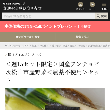
ログイン
カート
MENU
本体価格の1%G-Callポイントプレゼント！
※税抜
カテゴリーから探す
特集を見る
G-CallショッピングTOP
＞
野菜
＞
その他
＞ ＜週15セット限定＞国産アンチョビ＆松山市産野菜＜農薬
IS（アイエス）フーズ
＜週15セット限定＞国産アンチョビ
＆松山市産野菜＜農薬不使用＞セッ
ト