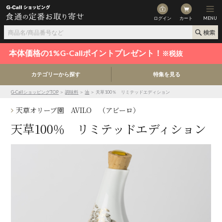
ログイン
カート
MENU
本体価格の1%G-Callポイントプレゼント！
※税抜
カテゴリーから探す
特集を見る
G-CallショッピングTOP
＞
調味料
＞
油
＞ 天草100％ リミテッドエディション
天草オリーブ園 AVILO （アビーロ）
天草100％ リミテッドエディション