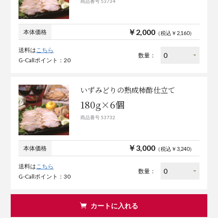
商品番号 53734
￥2,000
本体価格
（税込￥2,160）
送料は
こちら
数量：
G-Callポイント：20
いずみどりの熟成柿酢仕立て
180g×6個
商品番号 53732
￥3,000
本体価格
（税込￥3,240）
送料は
こちら
数量：
G-Callポイント：30
カートに入れる