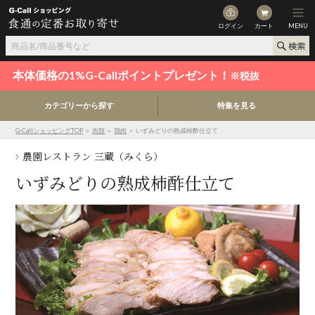
ログイン
カート
MENU
本体価格の1%G-Callポイントプレゼント！
※税抜
カテゴリーから探す
特集を見る
G-CallショッピングTOP
＞
肉類
＞
鶏肉
＞ いずみどりの熟成柿酢仕立て
農園レストラン 三蔵（みくら）
いずみどりの熟成柿酢仕立て