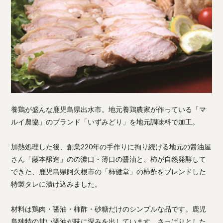
養鶏が盛んな鹿児島県出水市。地元養鶏農家が作っている「マ
ルイ農協」のブランド「いずみどり」を地元調味料で加工。
加熱処理した後、創業220年の手作りに拘り続ける地元の醤油屋
さん「藤本醸造」のの濃口・薄口の醤油と、柿が自然発酵して
できた、鹿児島県阿久根市の「柿健堂」の柿酢をブレンドした
特製タレに漬け込みました。
材料は鶏肉・醤油・柿酢・砂糖だけのシンプルな品です。鹿児
島独特の甘い醤油が味に深みを出しています。さっぱりとした