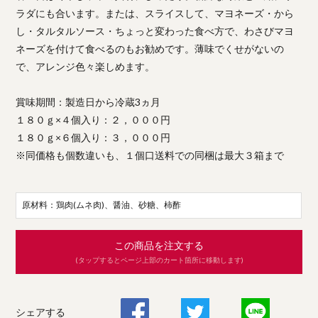
ラダにも合います。または、スライスして、マヨネーズ・から
し・タルタルソース・ちょっと変わった食べ方で、わさびマヨ
ネーズを付けて食べるのもお勧めです。薄味でくせがないの
で、アレンジ色々楽しめます。
賞味期間：製造日から冷蔵3ヵ月
１８０ｇ×４個入り：２，０００円
１８０ｇ×６個入り：３，０００円
※同価格も個数違いも、１個口送料での同梱は最大３箱まで
原材料：鶏肉(ムネ肉)、醤油、砂糖、柿酢
この商品を注文する
(タップするとページ上部のカート箇所に移動します)
シェアする