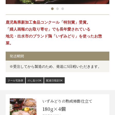
鹿児島県新加工食品コンクール「特別賞」受賞。
「婦人画報のお取り寄せ」でも長年愛されている
地元・出水市のブランド鶏「いずみどり」を使ったお惣
菜。
発送期間
※受注してから製造のため、発送に5日程いただきます。
クール宅急便
のし貼りOK
配達日指定OK
いずみどりの熟成柿酢仕立て
180g×4個