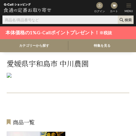
ログイン
カート
MENU
本体価格の1%G-Callポイントプレゼント！
※税抜
カテゴリーから探す
特集を見る
愛媛県宇和島市 中川農園
商品一覧