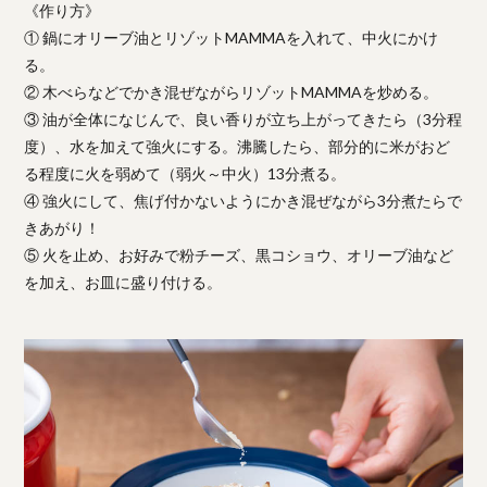
《作り方》
① 鍋にオリーブ油とリゾットMAMMAを入れて、中火にかけ
る。
② 木べらなどでかき混ぜながらリゾットMAMMAを炒める。
③ 油が全体になじんで、良い香りが立ち上がってきたら（3分程
度）、水を加えて強火にする。沸騰したら、部分的に米がおど
る程度に火を弱めて（弱火～中火）13分煮る。
④ 強火にして、焦げ付かないようにかき混ぜながら3分煮たらで
きあがり！
⑤ 火を止め、お好みで粉チーズ、黒コショウ、オリーブ油など
を加え、お皿に盛り付ける。