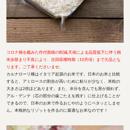
コロナ禍を鑑みた作付面積の削減,天候による品質低下に伴う精
米歩留まり不良により、次回収穫時期（10月頃）まで欠品とな
ります。ご了承くださいませ。
カルナローリ種はイタリア起源のお米です。日本のお米と比較
すると、アミロースの割合が高いために粘りが少なく、米粒の
大きさは2倍ほどあります。また、水分を含んでも形が崩れず、
アル・デンテ（芯の部分の歯ごたえを残す）に仕上げることが
できるので、日本のお米で作るおじやのようにベタッとしませ
ん。本格的なリゾットを作るのに最適なお米なのです！