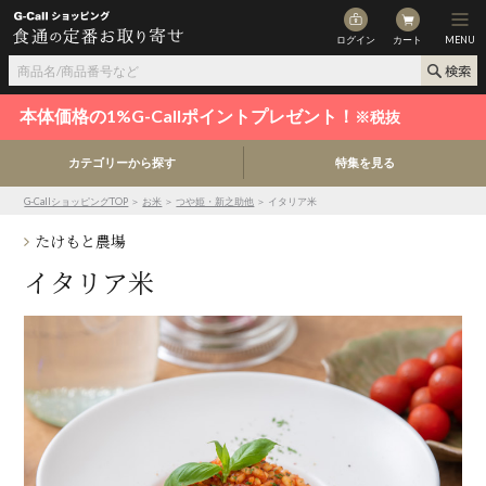
ログイン
カート
MENU
本体価格の1%G-Callポイントプレゼント！
※税抜
カテゴリーから探す
特集を見る
G-CallショッピングTOP
＞
お米
＞
つや姫・新之助他
＞ イタリア米
たけもと農場
イタリア米