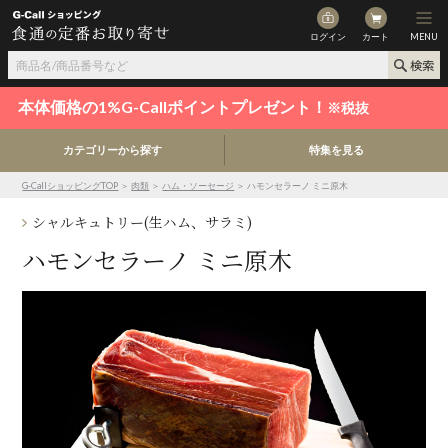
ログイン
カート
MENU
本体価格の1%G-Callポイントプレゼント！
※税抜
カテゴリーから探す
特集を見る
G-CallショッピングTOP
＞
肉類
＞
ハム・ソーセージ
＞ ハモンセラーノ ミニ原木
シャルキュトリー(生ハム、サラミ)
ハモンセラーノ ミニ原木