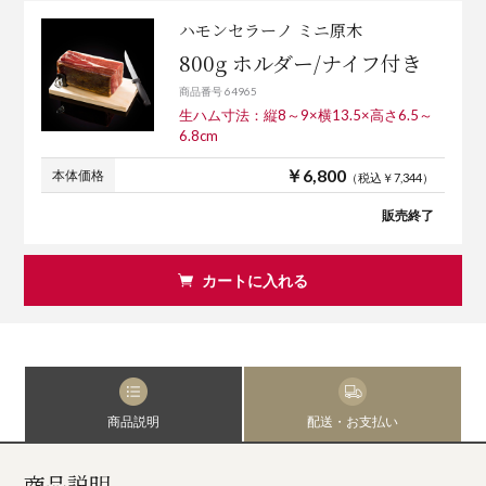
ハモンセラーノ ミニ原木
800g ホルダー/ナイフ付き
商品番号 64965
生ハム寸法：縦8～9×横13.5×高さ6.5～
6.8cm
￥6,800
本体価格
（税込￥7,344）
販売終了
カートに入れる
商品説明
配送・お支払い
商品説明