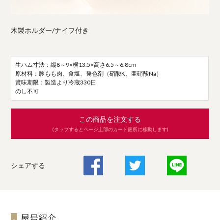
木製ホルダー/ナイフ付き
生ハム寸法：縦8～9×横13.5×高さ6.5～6.8cm
原材料：豚もも肉、食塩、発色剤（硝酸K、亜硝酸Na）
賞味期限：製造より冷蔵330日
のし不可
この商品を注文する
(タップするとページ上部のカート箇所に移動します)
シェアする
屋号紹介