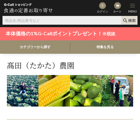
ログイン
カート
MENU
本体価格の1%G-Callポイントプレゼント！
※税抜
カテゴリーから探す
特集を見る
髙田（たかた）農園