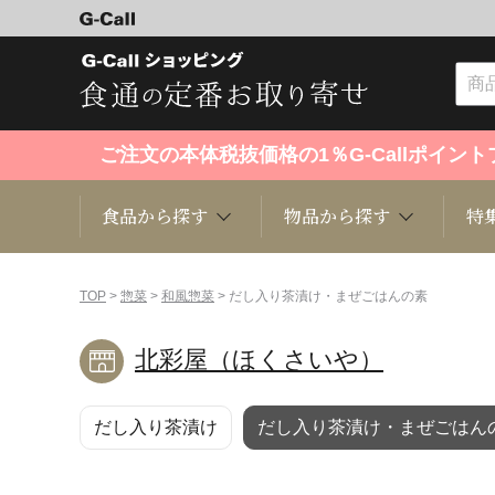
ご注文の本体税抜価格の1％G-Callポイ
食品から探す
物品から探す
特
食品から探す
物品から探す
特集・セール情報
TOP
>
惣菜
>
和風惣菜
> だし入り茶漬け・まぜごはんの素
北彩屋（ほくさいや）
くだもの
趣味・雑貨
お米
芸能・
だし入り茶漬け
だし入り茶漬け・まぜごはん
洋菓子
キッチン用品
和菓子
ファッ