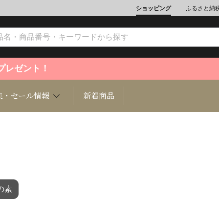
ショッピング
ふるさと納
ントプレゼント！
集・セール情報
新着商品
文化
魚介類
ジュエリー
肉類
インテリ
の素
ション
総菜
定期購読雑誌
麺類/つ
書籍