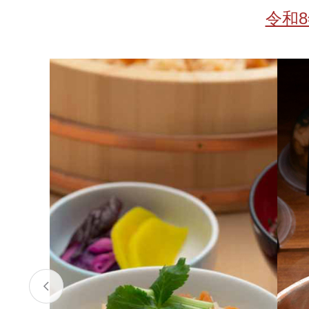
お酒
家電
珈琲/茶
キッズ
令和
鍋
健康/美容
旬の食
ペット
産地検索