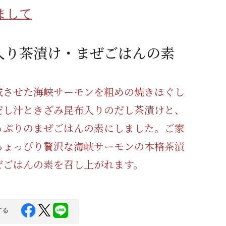
蜂蜜
パン
防災関連
まして
り寄せ
健康/美容
入り茶漬け・まぜごはんの素
成させた海峡サーモンを粗めの焼きほぐし
だし汁ときざみ昆布入りのだし茶漬けと、
っぷりのまぜごはんの素にしました。ご家
ちょっぴり贅沢な海峡サーモンの本格茶漬
ぜごはんの素を召し上がれます。
する