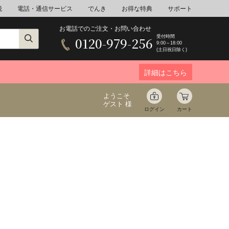
税
電話・通信サービス
でんき
お得な特典
サポート
お電話でのご注文・お問い合わせ
受付時間
0120-979-256
9:00～18:00
(土日祝日除く)
詳細はこちら
ようこそ
ゲスト 様
ログイン
カート
ア
野菜
花束ギフト
ゆ
ミネラルウォーター
音楽