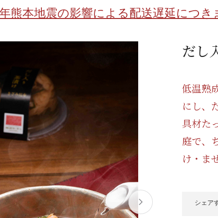
/ドリンク
ベビー
調味料
伝統工芸
乳製品/
事務用品
8年熊本地震の影響による配送遅延につき
材
関連
ギフト
豊洲お取
だし
低温熟
にし、
具材た
庭で、
け・ま
シェア