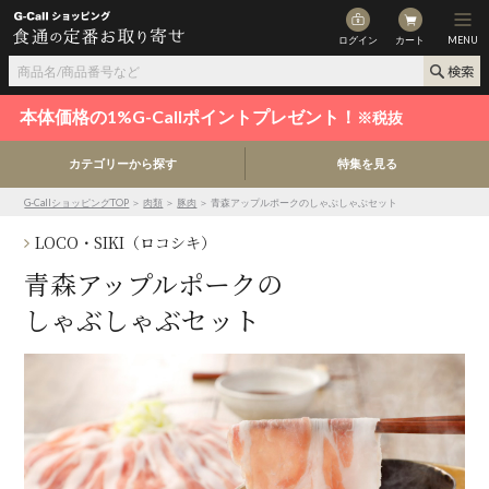
ログイン
カート
MENU
本体価格の1%G-Callポイントプレゼント！
※税抜
カテゴリーから探す
特集を見る
G-CallショッピングTOP
＞
肉類
＞
豚肉
＞ 青森アップルポークのしゃぶしゃぶセット
LOCO・SIKI（ロコシキ）
青森アップルポークの
しゃぶしゃぶセット