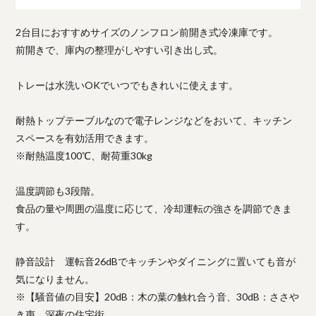
2台目におすすめサイズのノンフロン前開き式冷凍庫です。
前開きで、庫内の整理がしやすい引き出し式。
トレーは水洗いOKでいつでもきれいに使えます。
耐熱トップテーブルなので電子レンジなどをおいて、キッチン
スペースを有効活用できます。
※耐熱温度100℃、耐荷重30kg
温度調節も3段階。
食品の量や周囲の温度に応じて、冷却運転の強さを調節できま
す。
静音設計 運転音26dBでキッチンやダイニングに置いても音が
気になりません。
※【騒音値の目安】20dB：木の葉の触れ合う音、30dB：ささや
き声、深夜の住宅街