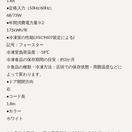
1.8A
●定格入力（50Hz/60Hz）
68/73W
●年間消費電力量※2
171kWh/年
●冷凍室の性能(JISC9607規定による)
記号：フォースター
冷凍室負荷温度：-18℃
冷凍食品の保存期間の目安：約3か月
※食品の種類・冷凍方法・店頭での保存状態・周囲温度などに
よって変わります。
●ドア開閉方向
右
●コード長
1.8m
●カラー
ホワイト