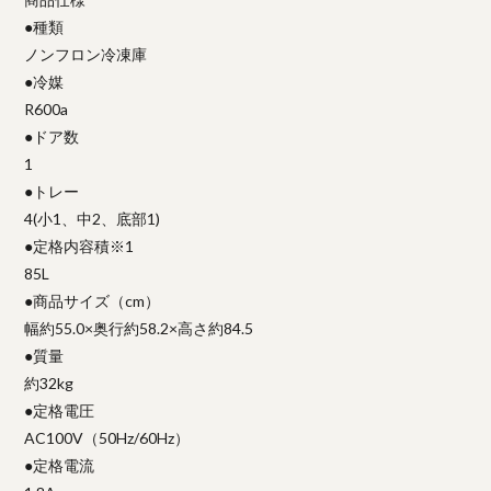
●種類
ノンフロン冷凍庫
●冷媒
R600a
●ドア数
1
●トレー
4(小1、中2、底部1)
●定格内容積※1
85L
●商品サイズ（cm）
幅約55.0×奥行約58.2×高さ約84.5
●質量
約32kg
●定格電圧
AC100V（50Hz/60Hz）
●定格電流