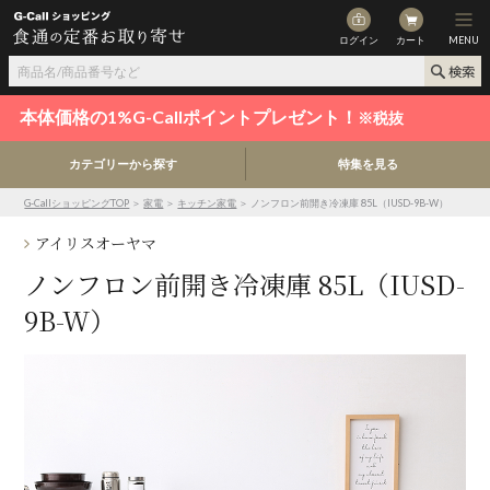
ログイン
カート
MENU
本体価格の1%G-Callポイントプレゼント！
※税抜
カテゴリーから探す
特集を見る
G-CallショッピングTOP
＞
家電
＞
キッチン家電
＞ ノンフロン前開き冷凍庫 85L（IUSD-9B-W）
アイリスオーヤマ
ノンフロン前開き冷凍庫 85L（IUSD-
9B-W）