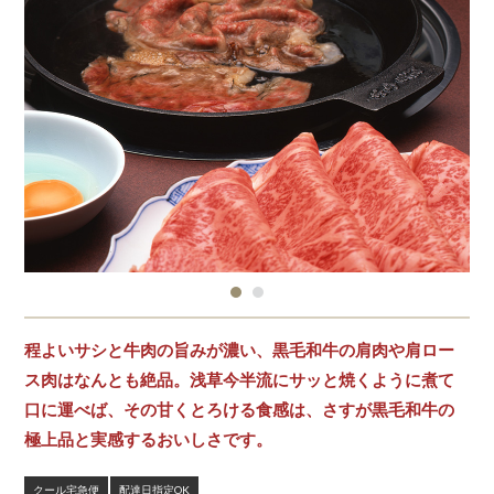
程よいサシと牛肉の旨みが濃い、黒毛和牛の肩肉や肩ロー
ス肉はなんとも絶品。浅草今半流にサッと焼くように煮て
口に運べば、その甘くとろける食感は、さすが黒毛和牛の
極上品と実感するおいしさです。
クール宅急便
配達日指定OK