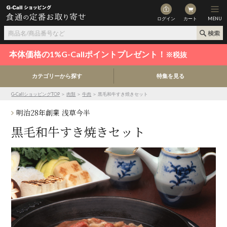
ログイン
カート
MENU
本体価格の1%G-Callポイントプレゼント！
※税抜
カテゴリーから探す
特集を見る
G-CallショッピングTOP
＞
肉類
＞
牛肉
＞ 黒毛和牛すき焼きセット
明治28年創業 浅草今半
黒毛和牛すき焼きセット