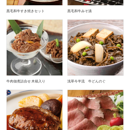
黒毛和牛すき焼きセット
黒毛和牛みそ漬
牛肉佃煮詰合せ 木箱入り
浅草今半流 牛どんのぐ