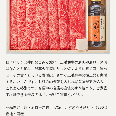
程よいサシと牛肉の旨みが濃い、黒毛和牛の肩肉や肩ロース肉
はなんとも絶品。浅草今半流にサッと焼くように煮て口に運べ
ば、その甘くとろける食感は、さすが黒毛和牛の極上品と実感
するおいしさです。お好みの野菜を入れれば旨味が染み込み、
これまた格別です。名店中の名店の自慢のすき焼きを、ご家庭
で堪能できる最高の逸品。ぜひご賞味ください。
商品内容：肩・肩ロース肉（470g）、すきやき割り下（350g）
産地：国産