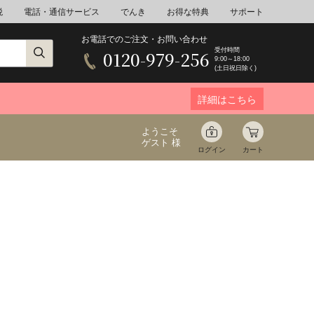
税
電話・通信サービス
でんき
お得な特典
サポート
お電話でのご注文・お問い合わせ
受付時間
0120-979-256
9:00～18:00
(土日祝日除く)
詳細はこちら
ようこそ
ゲスト 様
ログイン
カート
ア
野菜
花束ギフト
ゆ
ミネラルウォーター
音楽