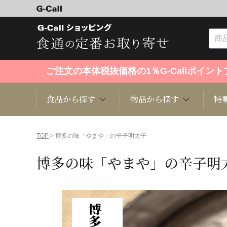
ご注文の本体税抜価格の1％G-Callポイ
食品から探す
物品から探す
特
食品から探す
物品から探す
特集・セール情報
TOP
> 博多の味「やまや」の辛子明太子
博多の味「やまや」の辛子明
くだもの
趣味・雑貨
お米
芸能・
洋菓子
キッチン用品
和菓子
ファッ