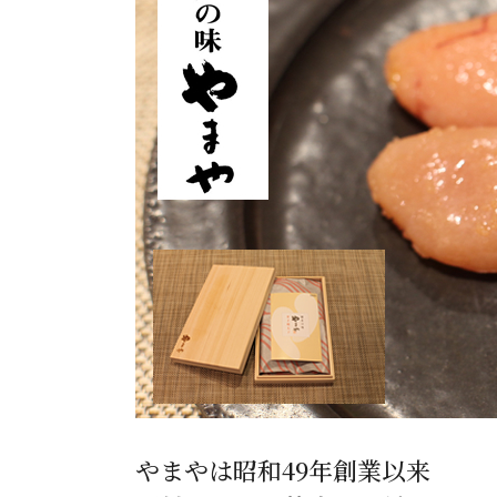
お酒
家電
珈琲/茶
キッズ
鍋
健康/美容
旬の食
ペット
産地検索
やまやは昭和49年創業以来