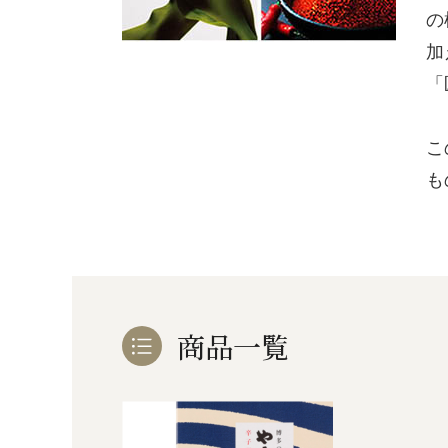
の
加
「
こ
も
商品一覧