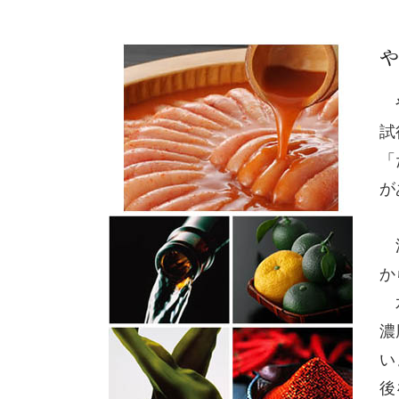
や
や
試
「
が
漬
か
水
濃
い
後