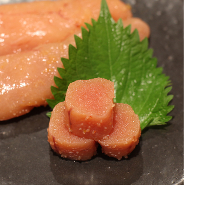
/ドリンク
ベビー
調味料
伝統工芸
乳製品/
事務用品
材
関連
ギフト
豊洲お取