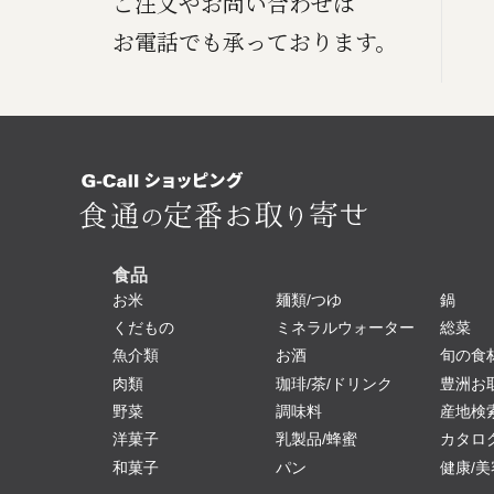
ご注文やお問い合わせは
お電話でも承っております。
食品
お米
麺類/つゆ
鍋
くだもの
ミネラルウォーター
総菜
魚介類
お酒
旬の食
肉類
珈琲/茶/ドリンク
豊洲お
野菜
調味料
産地検
洋菓子
乳製品/蜂蜜
カタロ
和菓子
パン
健康/美