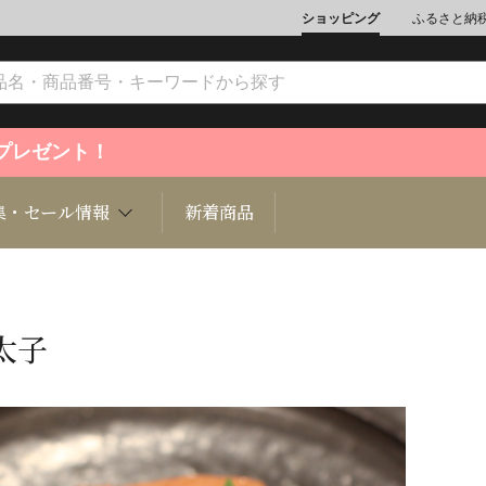
ショッピング
ふるさと納
ントプレゼント！
集・セール情報
新着商品
太子
文化
魚介類
ジュエリー
肉類
インテリ
ション
総菜
定期購読雑誌
麺類/つ
書籍