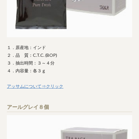
１．原産地：インド
２．品 質：C.T.C. (BOP)
３．抽出時間：３～４分
４．内容量：各３ｇ
アッサムについて⇒クリック
アールグレイ８個