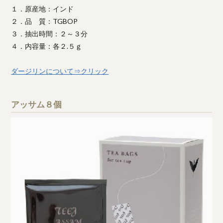
１．原産地：インド
２．品 質：TGBOP
３．抽出時間：２～３分
４．内容量：各２.５ｇ
ダージリンについて⇒クリック
アッサム８個