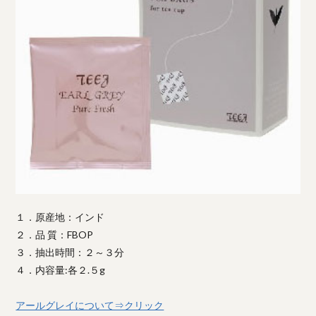
１．原産地：インド
２．品 質：FBOP
３．抽出時間：２～３分
４．内容量:各２.５g
アールグレイについて⇒クリック