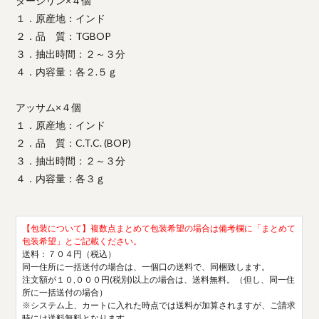
ダージリン×４個
１．原産地：インド
２．品 質：TGBOP
３．抽出時間：２～３分
４．内容量：各２.５ｇ
アッサム×４個
１．原産地：インド
２．品 質：C.T.C. (BOP)
３．抽出時間：２～３分
４．内容量：各３ｇ
【包装について】複数点まとめて包装希望の場合は備考欄に「まとめて
包装希望」とご記載ください。
送料：７０４円（税込）
同一住所に一括送付の場合は、一個口の送料で、同梱致します。
注文額が１０,０００円(税別)以上の場合は、送料無料。（但し、同一住
所に一括送付の場合）
※システム上、カートに入れた時点では送料が加算されますが、ご請求
時には送料無料となります。