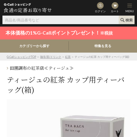
ログイン
カート
MENU
本体価格の1%G-Callポイントプレゼント！
※税抜
カテゴリーから探す
特集を見る
G-CallショッピングTOP
＞
珈琲/茶/ドリンク
＞
紅茶
＞ ティージュの紅茶 カップ用ティーバッグ(箱)
田園調布の紅茶店≪ティージュ≫
ティージュの紅茶 カップ用ティーバ
ッグ(箱)