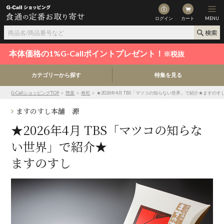
ログイン
カート
MENU
本体価格の1%G-Callポイントプレゼント！
※税抜
カテゴリーから探す
特集を見る
G-CallショッピングTOP
＞
惣菜
＞
寿司
＞ ★2026年4月 TBS「マツコの知らない世界」で紹介★ますのす
ますのすし本舗 源
★2026年4月 TBS「マツコの知らな
い世界」で紹介★
ますのすし