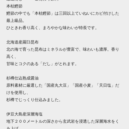
本枯鰹節
鰹節の中でも「本枯鰹節」は三回以上ていねいにカビ付けした
最上級品。
ひときわ香り高く、まろやかな味わいが特長です。
北海道産羅臼昆布
北の海で育った昆布はミネラルが豊富で、味わいも濃厚。香り
高く、
甘味とコクのある「だし」がとれます。
杉樽仕込熟成醤油
原料素材に厳選した「国産丸大豆」「国産小麦」「天日塩」だ
けを使用し、
杉樽でじっくり仕込みました。
伊豆大島産深層海塩
地下２００メートルの深さから玄武岩を浸透した深層海水をく
み上げ、