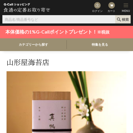
ログイン
カート
MENU
本体価格の1%G-Callポイントプレゼント！
※税抜
カテゴリーから探す
特集を見る
山形屋海苔店