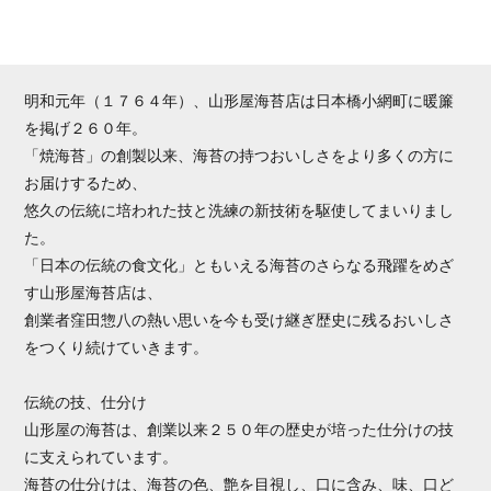
明和元年（１７６４年）、山形屋海苔店は日本橋小網町に暖簾
を掲げ２６０年。
「焼海苔」の創製以来、海苔の持つおいしさをより多くの方に
お届けするため、
悠久の伝統に培われた技と洗練の新技術を駆使してまいりまし
た。
「日本の伝統の食文化」ともいえる海苔のさらなる飛躍をめざ
す山形屋海苔店は、
創業者窪田惣八の熱い思いを今も受け継ぎ歴史に残るおいしさ
をつくり続けていきます。
伝統の技、仕分け
山形屋の海苔は、創業以来２５０年の歴史が培った仕分けの技
に支えられています。
海苔の仕分けは、海苔の色、艶を目視し、口に含み、味、口ど