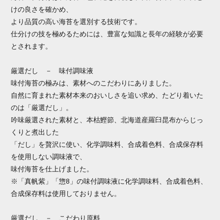
けの良さを確かめ、
より品質の高い海苔を選別する技術です。
仕分けの技を極めるためには、豊富な知識と長年の経験が必要
とされます。
厳選だし － 味付調味液
味付海苔の極みは、素材へのこだわりにありました。
自然に育まれた素材本来のおいしさを追い求め、たどり着いた
のは「厳選だし」。
吟味厳選された素材と、本枯鰹節、北海道産羅臼昆布からじっ
くりと煮出した
「だし」を贅沢に使い、化学調味料、合成着色料、合成保存料
を使用しない調味液で、
味付海苔を仕上げました。
※「真帆紫」「惣8」の味付調味液に化学調味料、合成着色料、
合成保存料は使用しておりません。
厳選だし － こだわり原料