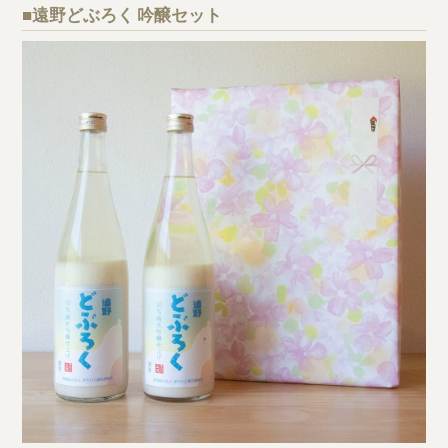
■遠野どぶろく 吟醸セット