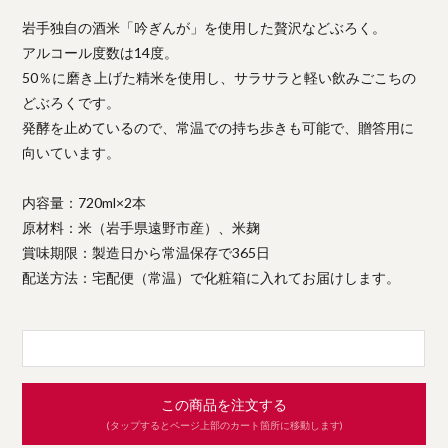
岩手独自の酒米「吟ぎんが」を使用した贅沢などぶろく。
アルコール度数は14度。
50％に磨き上げた精米を使用し、サラサラと軽い飲みごこちの
どぶろくです。
発酵を止めているので、常温での持ち歩きも可能で、贈答用に
向いています。
内容量：720ml×2本
原材料：米（岩手県遠野市産）、米麹
賞味期限：製造日から常温保存で365日
配送方法：宅配便（常温）で化粧箱に入れてお届けします。
この商品を注文する
(タップするとページ上部のカート箇所に移動します)