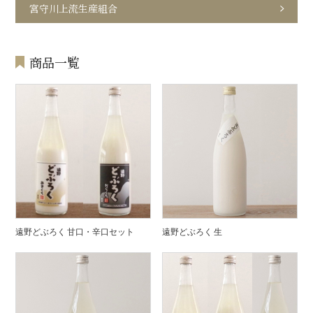
宮守川上流生産組合
商品一覧
遠野どぶろく 甘口・辛口セット
遠野どぶろく 生