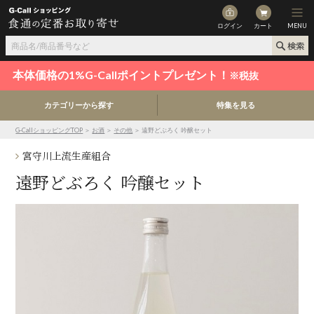
ログイン
カート
MENU
本体価格の1%G-Callポイントプレゼント！
※税抜
カテゴリーから探す
特集を見る
G-CallショッピングTOP
＞
お酒
＞
その他
＞ 遠野どぶろく 吟醸セット
宮守川上流生産組合
遠野どぶろく 吟醸セット