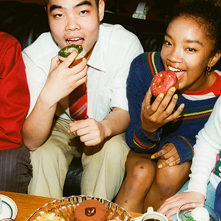
/ドリンク
ベビー
調味料
伝統工芸
乳製品/
事務用品
材
関連
ギフト
豊洲お取