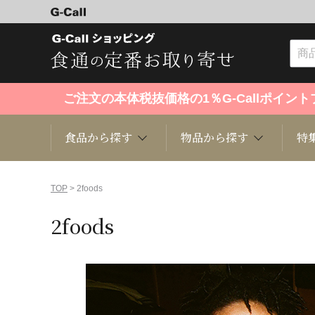
ご注文の本体税抜価格の1％G-Callポイ
食品から探す
物品から探す
特
食品から探す
物品から探す
特集・セール情報
TOP
> 2foods
2foods
くだもの
趣味・雑貨
お米
芸能・
洋菓子
キッチン用品
和菓子
ファッ