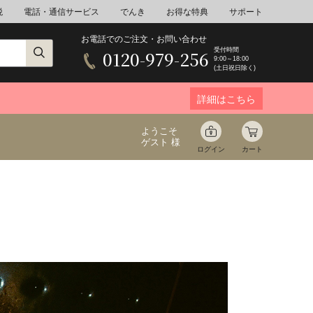
税
電話・通信サービス
でんき
お得な特典
サポート
お電話でのご注文・お問い合わせ
受付時間
0120-979-256
9:00～18:00
(土日祝日除く)
詳細はこちら
ようこそ
ゲスト 様
ログイン
カート
ア
野菜
花束ギフト
ゆ
ミネラルウォーター
音楽