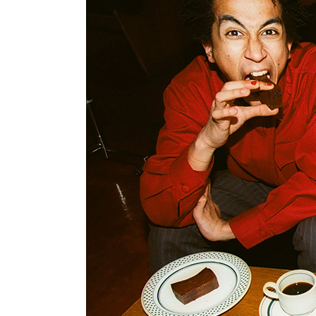
お酒
家電
珈琲/茶
キッズ
鍋
健康/美容
旬の食
ペット
産地検索