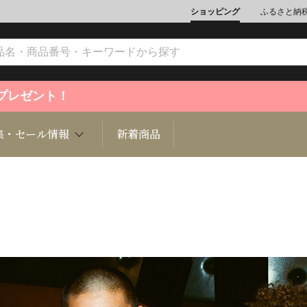
ショッピング
ふるさと納
ントプレゼント！
集・セール情報
新着商品
文化
魚介類
ジュエリー
肉類
インテリ
ション
総菜
定期購読雑誌
麺類/つ
書籍