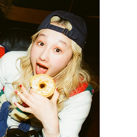
蜂蜜
パン
防災関連
り寄せ
健康/美容