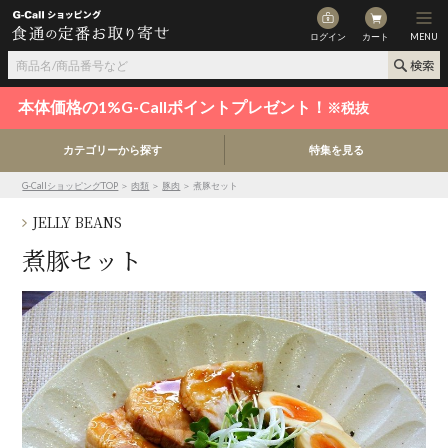
ログイン
カート
MENU
本体価格の1%G-Callポイントプレゼント！
※税抜
カテゴリーから探す
特集を見る
G-CallショッピングTOP
＞
肉類
＞
豚肉
＞ 煮豚セット
JELLY BEANS
煮豚セット