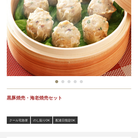
黒豚焼売・海老焼売セット
クール宅急便
のし貼りOK
配達日指定OK