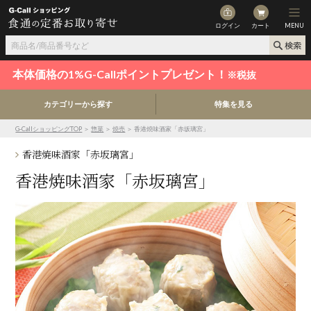
ログイン
カート
MENU
本体価格の1%G-Callポイントプレゼント！
※税抜
カテゴリーから探す
特集を見る
G-CallショッピングTOP
＞
惣菜
＞
焼売
＞ 香港焼味酒家「赤坂璃宮」
香港焼味酒家「赤坂璃宮」
香港焼味酒家「赤坂璃宮」