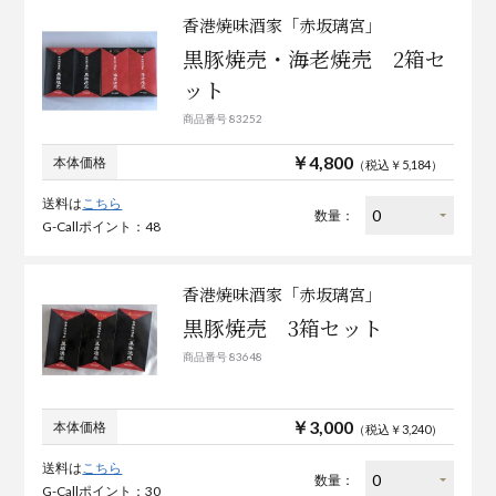
香港焼味酒家「赤坂璃宮」
黒豚焼売・海老焼売 2箱セ
ット
商品番号 83252
￥4,800
本体価格
（税込￥5,184）
送料は
こちら
数量：
G-Callポイント：48
香港焼味酒家「赤坂璃宮」
黒豚焼売 3箱セット
商品番号 83648
￥3,000
本体価格
（税込￥3,240）
送料は
こちら
数量：
G-Callポイント：30