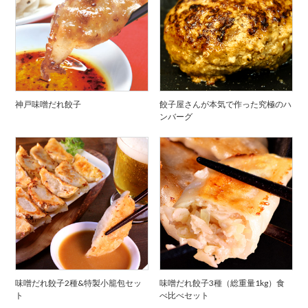
神戸味噌だれ餃子
餃子屋さんが本気で作った究極のハ
ンバーグ
味噌だれ餃子2種&特製小籠包セッ
味噌だれ餃子3種（総重量1kg）食
ト
べ比べセット