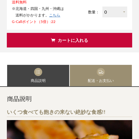
送料無料
※北海道・四国・九州・沖縄は
数量：
送料がかかります。
こちら
G-Callポイント（5倍）:22
カートに入れる
商品説明
配送・お支払い
商品説明
いくつ食べても飽きの来ない絶妙な食感!!