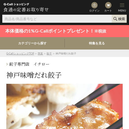
ログイン
カート
MENU
本体価格の1%G-Callポイントプレゼント！
※税抜
カテゴリーから探す
特集を見る
G-CallショッピングTOP
＞
惣菜
＞
餃子
＞ 神戸味噌だれ餃子
餃子専門店 イチロー
神戸味噌だれ餃子