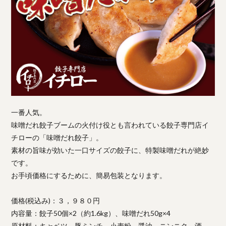
一番人気。
味噌だれ餃子ブームの火付け役とも言われている餃子専門店イ
チローの「味噌だれ餃子」。
素材の旨味が効いた一口サイズの餃子に、特製味噌だれが絶妙
です。
お手頃価格にするために、簡易包装となります。
価格(税込み)：３，９８０円
内容量：餃子50個×2（約1.6kg）、味噌だれ50g×4
原材料：キャベツ、豚ミンチ、小麦粉、醤油、ニンニク、酒、