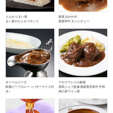
とんかつ まい泉
銀座 みかわや
まい泉のヒレかつサンド
国産和牛 タンシチュー
オーベルジーヌ
アロマフレスカ銀座
欧風ビーフカレー（バターライス付
原田シェフ監修 国産黒毛和牛 牛頬
き）
肉の赤ワイン煮