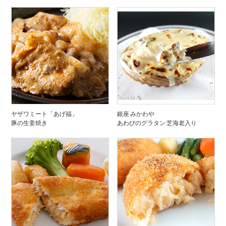
ヤザワミート「あげ福」
銀座 みかわや
豚の生姜焼き
あわびのグラタン 芝海老入り