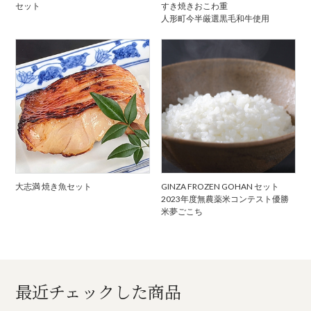
セット
すき焼きおこわ重
人形町今半厳選黒毛和牛使用
大志満 焼き魚セット
GINZA FROZEN GOHAN セット
2023年度無農薬米コンテスト優勝
米夢ごこち
最近チェックした商品