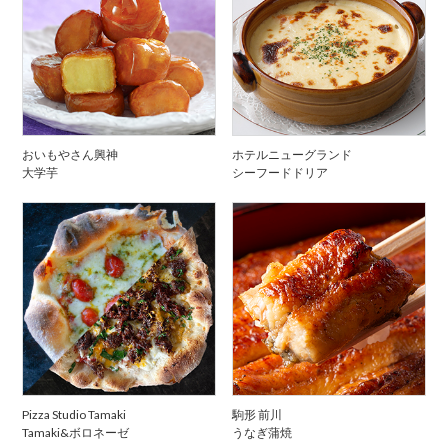
おいもやさん興神
ホテルニューグランド
大学芋
シーフードドリア
Pizza Studio Tamaki
駒形 前川
Tamaki&ボロネーゼ
うなぎ蒲焼