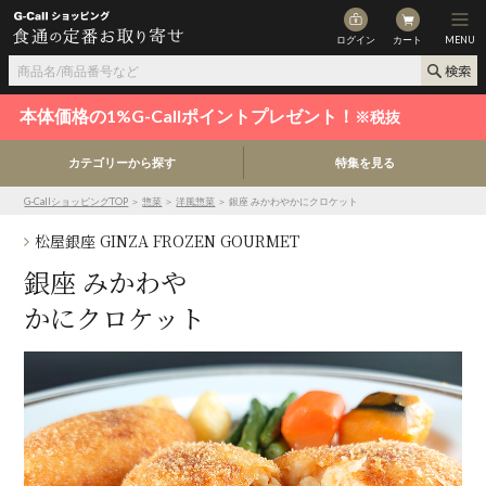
ログイン
カート
MENU
本体価格の1%G-Callポイントプレゼント！
※税抜
カテゴリーから探す
特集を見る
G-CallショッピングTOP
＞
惣菜
＞
洋風惣菜
＞ 銀座 みかわやかにクロケット
松屋銀座 GINZA FROZEN GOURMET
銀座 みかわや
かにクロケット