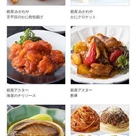
銀座 みかわや
銀座 みかわや
舌平目のかに肉包揚げ
かにクロケット
銀座アスター
銀座アスター
海老のチリソース
酢豚