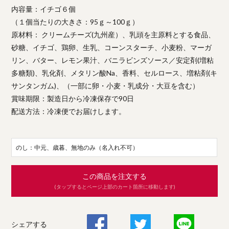
内容量：イチゴ６個
（１個当たりの大きさ：95ｇ～100ｇ）
原材料： クリームチーズ(九州産）、乳頭を主原料とする食品、
砂糖、イチゴ、鶏卵、生乳、コーンスターチ、小麦粉、マーガ
リン、バター、レモン果汁、バニラビンズソース／安定剤(増粘
多糖類)、乳化剤、メタリン酸Na、香料、セルロース、増粘剤(キ
サンタンガム)、（一部に卵・小麦・乳成分・大豆を含む）
賞味期限：製造日から冷凍保存で90日
配送方法：冷凍便でお届けします。
のし：中元、歳暮、無地のみ（名入れ不可）
この商品を注文する
(タップするとページ上部のカート箇所に移動します)
シェアする