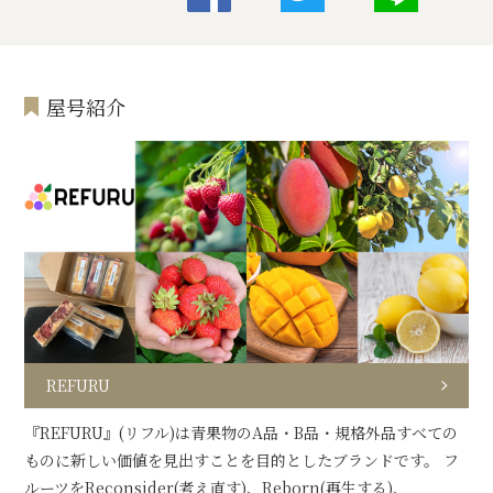
屋号紹介
REFURU
『REFURU』(リフル)は青果物のA品・B品・規格外品すべての
ものに新しい価値を見出すことを目的としたブランドです。 フ
ルーツをReconsider(考え直す)、Reborn(再生する)、