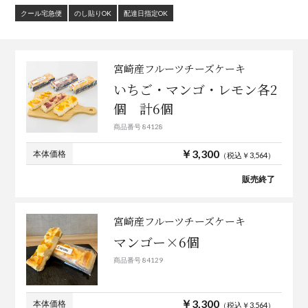
クール宅急便
のし貼りOK
配達日指定OK
宮崎産フルーツチーズケーキ
いちご・マンゴ・レモン各2
個 計6個
商品番号 84128
￥3,300
本体価格
（税込￥3,564）
販売終了
宮崎産フルーツチーズケーキ
マンゴー×6個
商品番号 84129
￥3,300
本体価格
（税込￥3,564）