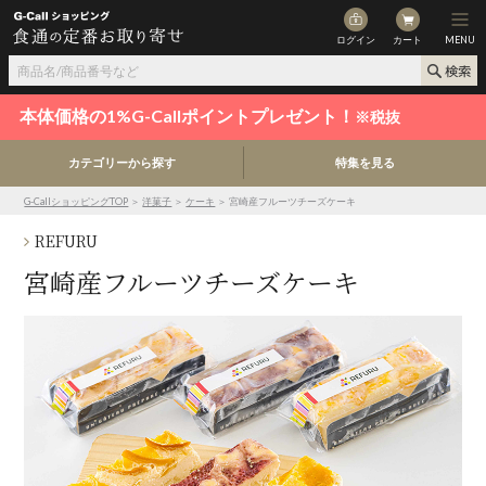
ログイン
カート
MENU
本体価格の1%G-Callポイントプレゼント！
※税抜
カテゴリーから探す
特集を見る
G-CallショッピングTOP
＞
洋菓子
＞
ケーキ
＞ 宮崎産フルーツチーズケーキ
REFURU
宮崎産フルーツチーズケーキ