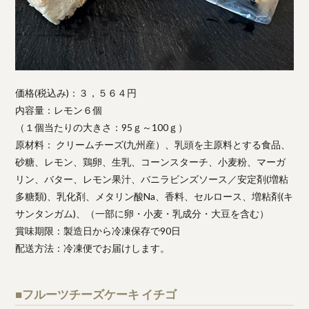
価格(税込み)：３，５６４円
内容量：レモン６個
（１個当たりの大きさ：95ｇ～100ｇ）
原材料： クリームチーズ(九州産）、乳頭を主原料とする食品、
砂糖、レモン、鶏卵、生乳、コーンスターチ、小麦粉、マーガ
リン、バター、レモン果汁、バニラビンズソース／安定剤(増粘
多糖類)、乳化剤、メタリン酸Na、香料、セルロース、増粘剤(キ
サンタンガム)、（一部に卵・小麦・乳成分・大豆を含む）
賞味期限：製造日から冷凍保存で90日
配送方法：冷凍便でお届けします。
■フルーツチーズケーキ イチゴ