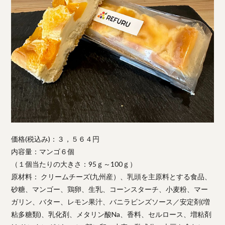
価格(税込み)：３，５６４円
内容量：マンゴ６個
（１個当たりの大きさ：95ｇ～100ｇ）
原材料： クリームチーズ(九州産）、乳頭を主原料とする食品、
砂糖、マンゴー、鶏卵、生乳、コーンスターチ、小麦粉、マー
ガリン、バター、レモン果汁、バニラビンズソース／安定剤(増
粘多糖類)、乳化剤、メタリン酸Na、香料、セルロース、増粘剤