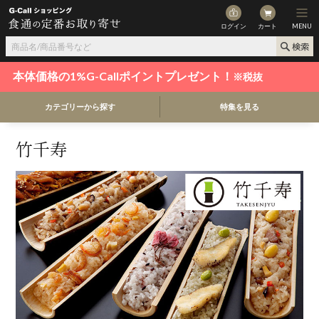
ログイン
カート
MENU
本体価格の1%G-Callポイントプレゼント！
※税抜
カテゴリーから探す
特集を見る
竹千寿