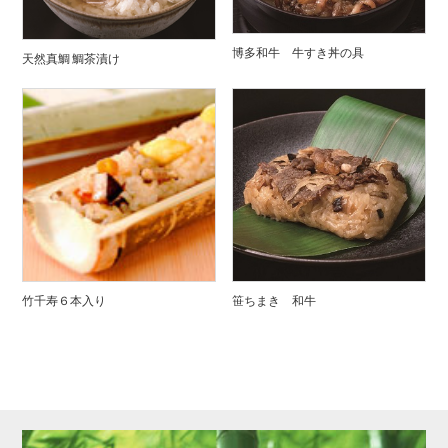
博多和牛 牛すき丼の具
天然真鯛 鯛茶漬け
竹千寿６本入り
笹ちまき 和牛