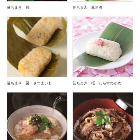
笹ちまき 鰻
笹ちまき 豚角煮
笹ちまき 栗・さつまいも
笹ちまき 桜・しらすわかめ