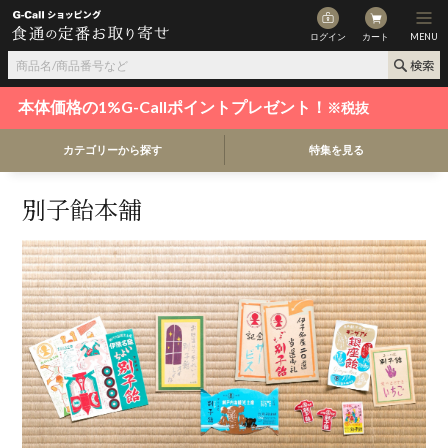
ログイン
カート
MENU
本体価格の1%G-Callポイントプレゼント！
※税抜
カテゴリーから探す
特集を見る
別子飴本舗