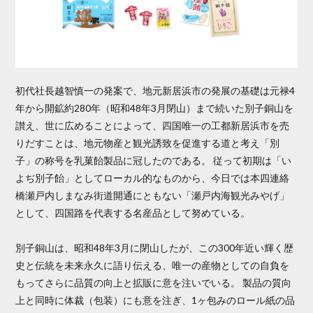
初代社長越智慎一の発案で、地元新居浜市の発展の基礎は元禄4
年から開鉱約280年（昭和48年3月閉山）まで続いた別子銅山を
讃え、世に広めることによって、四国唯一の工都新居浜市を売
りだすことは、地元物産と観光誘致を促進する道と考え「別
子」の称号を乳菓飴製品に冠したのである。 従って初期は「い
よぢ別子飴」としてローカル的なものから、今日では本四連絡
橋瀬戸内しまなみ街道開通にともない「瀬戸内海観光みやげ」
として、四国路を代表する名産品として努めている。
別子銅山は、昭和48年3月に閉山したが、この300年近い輝く歴
史と伝統を未来永久に語り伝える、唯一の産物としての自負を
もってさらに品質の向上と拡販に意を注いでいる。 製品の質向
上と同時に体裁（包装）にも意を注ぎ、1ヶ包みのロール紙の品