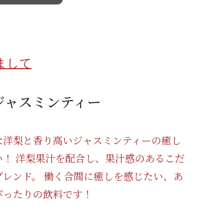
蜂蜜
パン
防災関連
り寄せ
健康/美容
まして
ジャスミンティー
な洋梨と香り高いジャスミンティーの癒し
い！ 洋梨果汁を配合し、果汁感のあるこだ
ブレンド。 働く合間に癒しを感じたい、あ
ぴったりの飲料です！