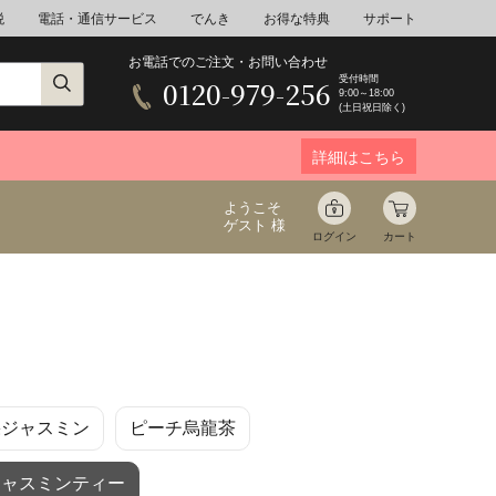
税
電話・通信サービス
でんき
お得な特典
サポート
お電話でのご注文・お問い合わせ
受付時間
0120-979-256
9:00～18:00
(土日祝日除く)
詳細はこちら
ようこそ
ゲスト 様
ログイン
カート
ア
野菜
花束ギフト
果ジャスミン
ピーチ烏龍茶
ゆ
ミネラルウォーター
音楽
ジャスミンティー