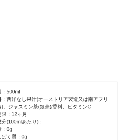
：500ml
料：西洋なし果汁(オーストリア製造又は南アフリ
)、ジャスミン茶(銀毫)/香料、ビタミンC
期限：12ヶ月
分(100mlあたり)：
：0g
ぱく質：0g