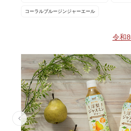
お酒
家電
珈琲/茶
キッズ
コーラルブルージンジャーエール
鍋
健康/美容
旬の食
ペット
令和
産地検索