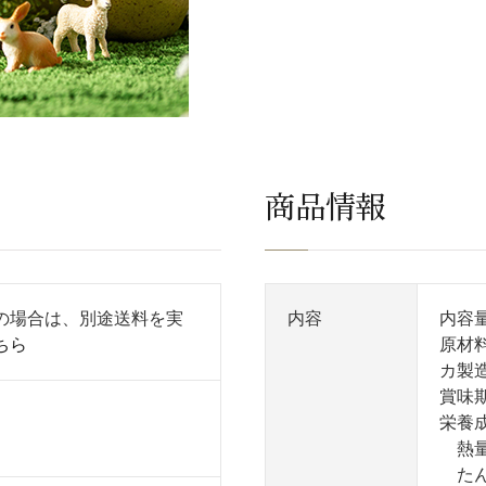
商品情報
の場合は、別途送料を実
内容
内容量
ちら
原材
カ製造
賞味
栄養成
熱量
たん