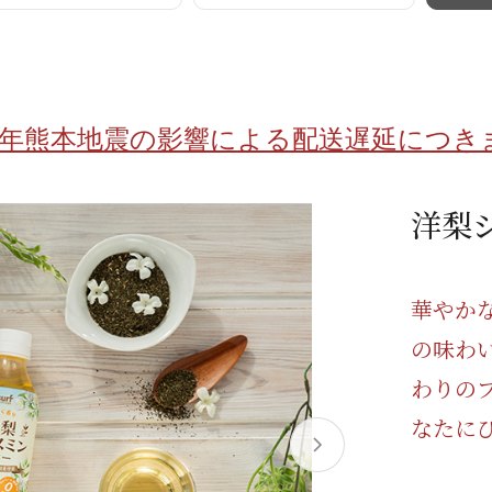
/ドリンク
ベビー
調味料
伝統工芸
乳製品/
事務用品
材
関連
ギフト
豊洲お取
8年熊本地震の影響による配送遅延につき
洋梨
華やか
の味わ
わりの
なたに