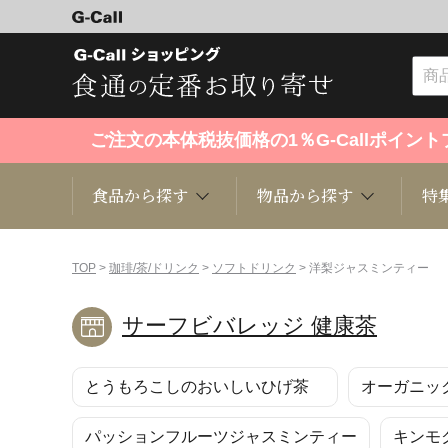
ご注文の本体税抜価格の1％G-Callポイ
食品から探す
物品から探す
特
食品から探す
物品から探す
特集・セール情報
TOP
>
珈琲/茶/ドリンク
>
ソフトドリンク
> 洋梨ジャスミンティー
サーフビバレッジ 健康茶
くだもの
趣味・雑貨
お米
芸能・
とうもろこしのおいしいひげ茶
オーガニッ
洋菓子
キッチン用品
和菓子
ファッ
パッションフルーツジャスミンティー
キンモ