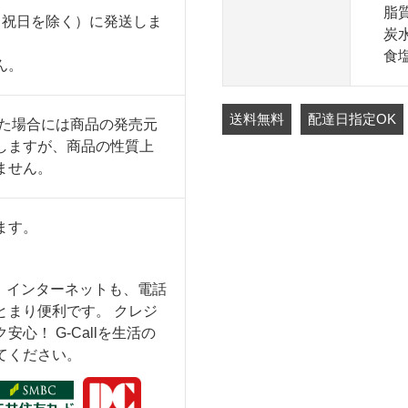
脂質
・祝日を除く）に発送しま
炭水
食塩相
ん。
送料無料
配達日指定OK
った場合には商品の発売元
しますが、商品の性質上
ません。
ます。
も、インターネットも、電話
とまり便利です。 クレジ
心！ G-Callを生活の
てください。