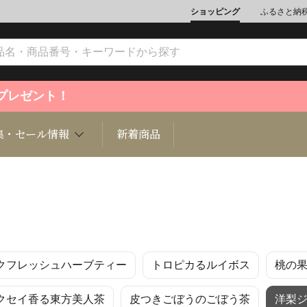
ショッピング
ふるさと納
ントプレゼント！
集・セール情報
新着商品
文化
魚介類
ジュエリー
肉類
インテリ
クフレッシュハーブティー
トロピカるルイボス
桃の
ション
総菜
定期購読雑誌
麺類/つ
書籍
クセイ香る東方美人茶
皮つきごぼうのごぼう茶
洋梨