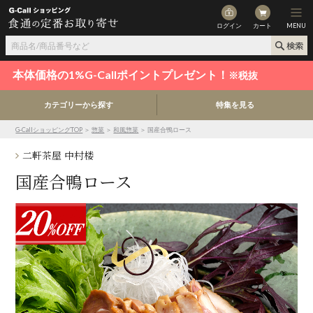
ログイン
カート
MENU
本体価格の1%G-Callポイントプレゼント！
※税抜
カテゴリーから探す
特集を見る
G-CallショッピングTOP
＞
惣菜
＞
和風惣菜
＞ 国産合鴨ロース
二軒茶屋 中村楼
国産合鴨ロース