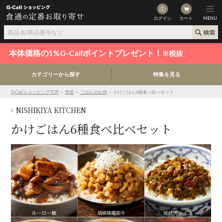
ログイン
カート
MENU
本体価格の1%G-Callポイントプレゼント！
※税抜
カテゴリーから探す
特集を見る
G-CallショッピングTOP
＞
惣菜
＞
ごはんのお供
＞ かけごはん6種食べ比べセット
NISHIKIYA KITCHEN
かけごはん6種食べ比べセット