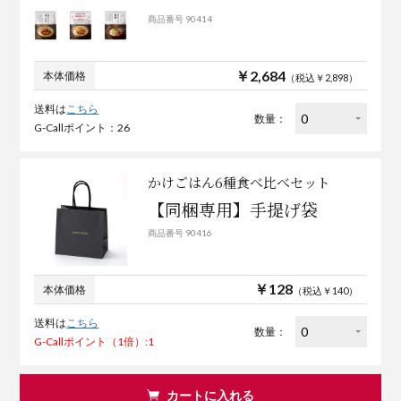
商品番号 90414
￥2,684
本体価格
（税込￥2,898）
送料は
こちら
数量：
G-Callポイント：26
かけごはん6種食べ比べセット
【同梱専用】手提げ袋
商品番号 90416
￥128
本体価格
（税込￥140）
送料は
こちら
数量：
G-Callポイント（1倍）:1
カートに入れる