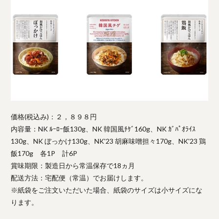
価格(税込み)：２，８９８円
内容量：NK ﾙｰﾛｰ飯130g、NK 韓国風ﾁｹﾞ160g、NK ｶﾞﾊﾟｵﾗｲｽ
130g、NK ぼっかけ130g、NK'23 胡麻味噌担々170g、NK'23 鶏
飯170g 各1P 計6P
賞味期限：製造日から常温保存で18ヵ月
配送方法：宅配便（常温）でお届けします。
※紙袋をご注文いただいた場合、紙袋のサイズは小サイズにな
ります。