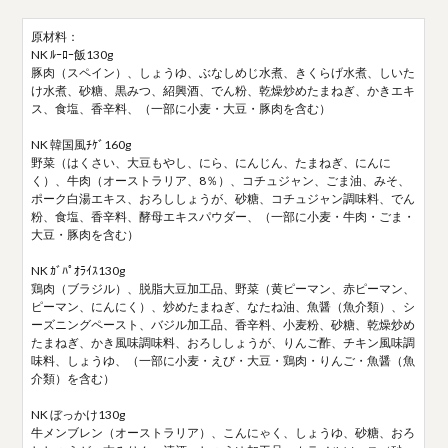
原材料：
NK ﾙｰﾛｰ飯130g
豚肉（スペイン）、しょうゆ、ぶなしめじ水煮、きくらげ水煮、しいた
け水煮、砂糖、黒みつ、紹興酒、でん粉、乾燥炒めたまねぎ、かきエキ
ス、食塩、香辛料、（一部に小麦・大豆・豚肉を含む）
NK 韓国風ﾁｹﾞ160g
野菜（はくさい、大豆もやし、にら、にんじん、たまねぎ、にんに
く）、牛肉（オーストラリア、8％）、コチュジャン、ごま油、みそ、
ポーク白湯エキス、おろししょうが、砂糖、コチュジャン調味料、でん
粉、食塩、香辛料、酵母エキスパウダー、（一部に小麦・牛肉・ごま・
大豆・豚肉を含む）
NK ｶﾞﾊﾟｵﾗｲｽ130g
鶏肉（ブラジル）、脱脂大豆加工品、野菜（黄ピーマン、赤ピーマン、
ピーマン、にんにく）、炒めたまねぎ、なたね油、魚醤（魚介類）、シ
ーズニングペースト、バジル加工品、香辛料、小麦粉、砂糖、乾燥炒め
たまねぎ、かき風味調味料、おろししょうが、りんご酢、チキン風味調
味料、しょうゆ、（一部に小麦・えび・大豆・鶏肉・りんご・魚醤（魚
介類）を含む）
NK ぼっかけ130g
牛メンブレン（オーストラリア）、こんにゃく、しょうゆ、砂糖、おろ