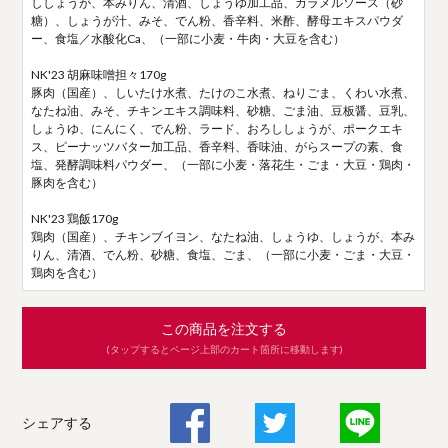
ししょうが、本みりん、清酒、しょうゆ加工品、カラメルソース（砂
糖）、しょうが汁、みそ、でん粉、香辛料、米酢、酵母エキスパウダ
ー、食塩／水酸化Ca、（一部に小麦・牛肉・大豆を含む）
NK'23 胡麻味噌担々170g
豚肉（国産）、しいたけ水煮、たけのこ水煮、ねりごま、くわい水煮、
なたね油、みそ、チキンエキス調味料、砂糖、ごま油、豆板醤、豆乳、
しょうゆ、にんにく、でん粉、ラード、おろししょうが、ポークエキ
ス、ピーナッツバター加工品、香辛料、香味油、がらスープの素、食
塩、発酵調味料パウダー、（一部に小麦・落花生・ごま・大豆・鶏肉・
豚肉を含む）
NK'23 鶏飯170g
鶏肉（国産）、チキンブイヨン、なたね油、しょうゆ、しょうが、本み
りん、清酒、でん粉、砂糖、食塩、ごま、（一部に小麦・ごま・大豆・
鶏肉を含む）
この商品を注文する
(タップするとページ上部のカート箇所に移動します)
シェアする