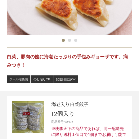
白菜、豚肉の餡に海老たっぷりの手包みギョーザです。病
みつき！
クール宅急便
のし貼りOK
配達日指定OK
海老入り白菜餃子
12個入り
商品番号 90435
※桃李天下の商品であれば、同一配送先
に限り送料１個口で4個までお届け可能で