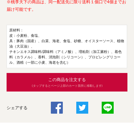
※桃李天下の商品は、同一配送先に限り送料１個口で4個までお
届け可能です。
原材料：
皮：小麦粉、食塩、
具：豚肉（国産）、白菜、海老、食塩、砂糖、オイスターソース、植物
油（大豆油）、
チキンエキス調味料/調味料（アミノ酸）、増粘剤（加工澱粉）、着色
料（カラメル）、香料、消泡剤（シリコーン）、プロピレングリコー
ル、酒精（一部に小麦、海老を含む）
この商品を注文する
(タップするとページ上部のカート箇所に移動します)
シェアする