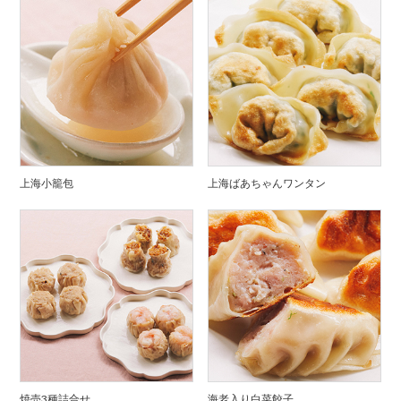
上海小籠包
上海ばあちゃんワンタン
焼売3種詰合せ
海老入り白菜餃子