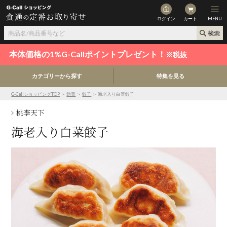
ログイン
カート
MENU
本体価格の1%G-Callポイントプレゼント！
※税抜
カテゴリーから探す
特集を見る
G-CallショッピングTOP
＞
惣菜
＞
餃子
＞ 海老入り白菜餃子
桃李天下
海老入り白菜餃子