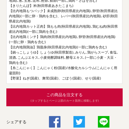
地鶏)､葱､玉葱､昆布､鰹節､鯖節(一部に鶏肉・さばを含む)
【きりたんぽ】米(秋田県産あきたこまち)
【比内地鶏もつパック】未成熟卵(秋田県産比内地鶏)､卵管(秋田県産比
内地鶏)(一部に卵・鶏肉を含む)、レバー(秋田県産比内地鶏)､砂肝(秋田
県産比内地鶏)
【比内地鶏カット正肉】鶏もも肉(秋田県産比内地鶏)､鶏むね肉(秋田県
産比内地鶏)(一部に鶏肉を含む)
【比内地鶏ミンチ】鶏肉(秋田県産比内地鶏)､卵管(秋田県産比内地鶏)
(一部に卵・鶏肉を含む)
【比内地鶏鶏油】鶏脂身(秋田県産比内地鶏)(一部に鶏肉を含む)
【鍋っこしょうゆ】しょうゆ(秋田県製造)､みりん､鶏がらスープ､食塩､
清酒､こんぶエキス､小麦発酵調味料､酵母エキス､(一部に小麦・大豆・
鶏肉を含む)
【糸こんにゃく】こんにゃく粉(国産)/水酸化カルシウム(こんにゃく用
凝固剤)
【野菜】ねぎ(国産)、舞茸(国産)、ごぼう(国産)、せり(国産)
この商品を注文する
(タップするとページ上部のカート箇所に移動します)
シェアする