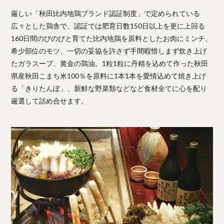
厳しい「秋田比内地鶏ブランド認証制度」で定められている
広々とした鶏舎で、認証では肥育日数150日以上を更に上回る
160日間のびのびと育てた比内地鶏を原料としたお肉にミンチ、
希少部位のモツ、一切の妥協を許さず手間暇惜しまず炊き上げ
たガラスープ、黄金の鶏油。1粒1粒に丹精を込めて作った秋田
県産秋田こまち米100％を原料に1本1本を愛情込めて焼き上げ
る「きりたんぽ」、新鮮な野菜類などなど食材全てに心を配り
厳選して詰め合せます。