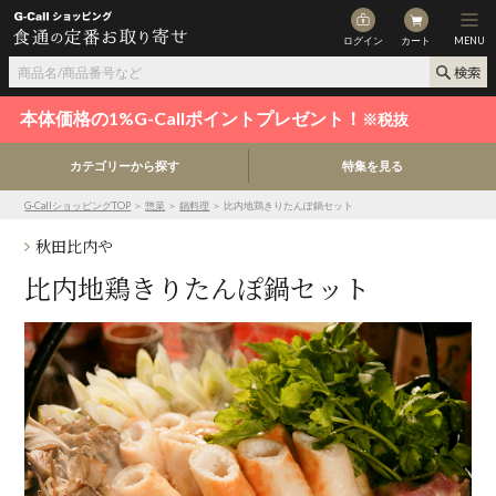
ログイン
カート
MENU
本体価格の1%G-Callポイントプレゼント！
※税抜
カテゴリーから探す
特集を見る
G-CallショッピングTOP
＞
惣菜
＞
鍋料理
＞ 比内地鶏きりたんぽ鍋セット
秋田比内や
比内地鶏きりたんぽ鍋セット