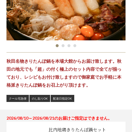
秋田名物きりたんぽ鍋を本場大館からお届け致します。秋
田の地元でも「超」の付く極上のセット内容で全てが揃っ
ており、レシピもお付け致しますので御家庭でお手軽に本
格派きりたんぽ鍋をお召上がり頂けます。
クール宅急便
のし貼りOK
配達日指定OK
2026/08/10～2026/08/21のお届けご指定はできません。
比内地鶏きりたんぽ鍋セット