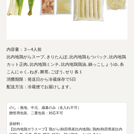
内容量： 3～4人前
比内地鶏がらスープ､きりたんぽ､比内地鶏もつパック､比内地鶏
カット正肉､比内地鶏ミンチ､比内地鶏鶏油､鍋っこしょうゆ､糸
こんにゃく､ねぎ､舞茸､ごぼう､せり 各１
消費期限：発送日から冷蔵保存で5日
配送方法：冷蔵便でお届けします。
のし：無地、中元、歳暮のみ（名入れ不可）
贈答用包装、二重包装：対応不可
原材料：
【比内地鶏ガラスープ】鶏がら(秋田県産比内地鶏)､鶏肉(秋田県産比内