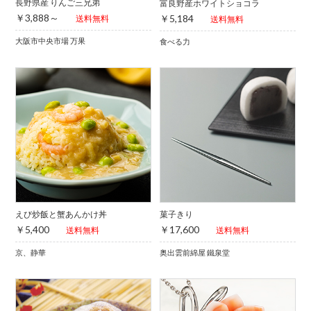
長野県産 りんご三兄弟
富良野産ホワイトショコラ
￥3,888～
￥5,184
送料無料
送料無料
大阪市中央市場 万果
食べる力
えび炒飯と蟹あんかけ丼
菓子きり
￥5,400
￥17,600
送料無料
送料無料
京、静華
奥出雲前綿屋 鐵泉堂