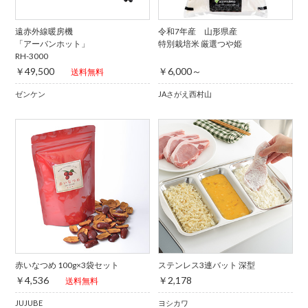
遠赤外線暖房機
令和7年産 山形県産
「アーバンホット」
特別栽培米 厳選つや姫
RH-3000
￥49,500
￥6,000～
送料無料
ゼンケン
JAさがえ西村山
赤いなつめ 100g×3袋セット
ステンレス3連バット 深型
￥4,536
￥2,178
送料無料
JUJUBE
ヨシカワ