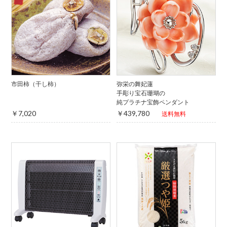
市田柿（干し柿）
弥栄の舞妃蓮
手彫り宝石珊瑚の
純プラチナ宝飾ペンダント
￥7,020
￥439,780
送料無料