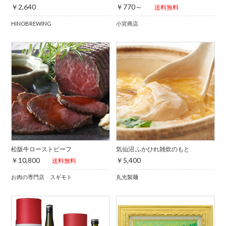
￥2,640
￥770～
送料無料
HINOBREWING
小宮商店
松阪牛ローストビーフ
気仙沼 ふかひれ雑炊のもと
￥10,800
￥5,400
送料無料
お肉の専門店 スギモト
丸光製麺