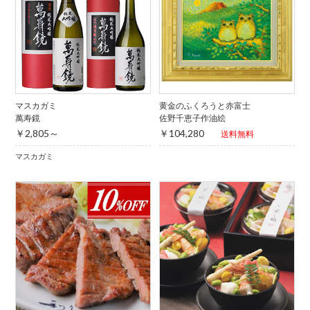
マスカガミ
黄金のふくろうと赤富士
萬寿鏡
佐野千恵子作油絵
￥2,805～
￥104,280
送料無料
マスカガミ