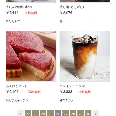
牛たん2種食べ比べ
蒸し鮨 (ぬくずし)
￥7,414
￥6,075
送料無料
牛たん 利久
笹一
あまおうタルト
クレイジー コク深
￥4,104～
￥3,888
送料無料
送料無料
かねすえキッチン
麻布タカノ
22
23
24
25
26
27
28
29
30