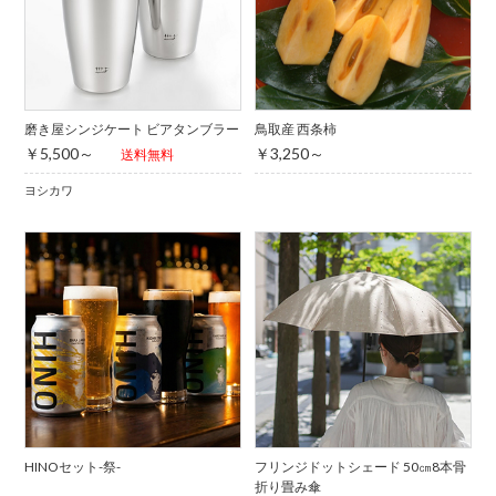
磨き屋シンジケート ビアタンブラー
鳥取産 西条柿
￥5,500～
￥3,250～
送料無料
ヨシカワ
HINOセット-祭-
フリンジドットシェード 50㎝8本骨
折り畳み傘