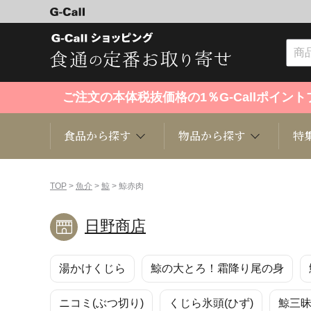
ご注文の本体税抜価格の1％G-Callポイ
食品から探す
物品から探す
特
食品から探す
物品から探す
特集・セール情報
TOP
>
魚介
>
鯨
> 鯨赤肉
日野商店
くだもの
趣味・雑貨
お米
芸能・
湯かけくじら
鯨の大とろ！霜降り尾の身
洋菓子
キッチン用品
和菓子
ファッ
ニコミ(ぶつ切り)
くじら氷頭(ひず)
鯨三