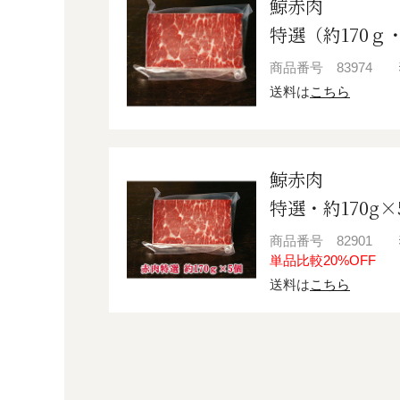
鯨赤肉
特選（約170ｇ
商品番号
83974
送料は
こちら
鯨赤肉
特選・約170g×
商品番号
82901
単品比較20%OFF
送料は
こちら