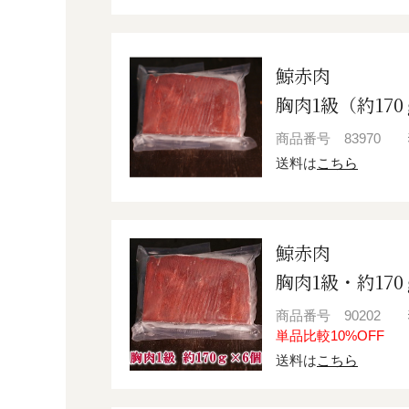
鯨赤肉
胸肉1級（約17
商品番号
83970
送料は
こちら
鯨赤肉
胸肉1級・約17
商品番号
90202
単品比較10%OFF
送料は
こちら