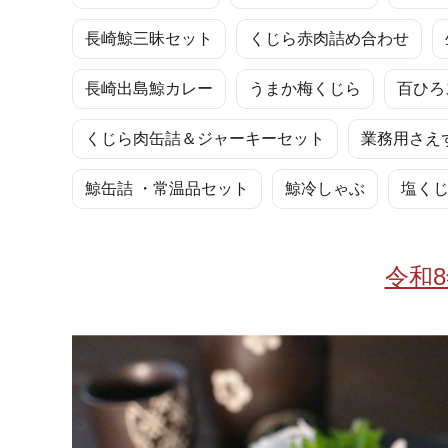
お酒
家電
珈琲/茶
キッズ
長崎鯨三昧セット
くじら赤肉詰め合わせ
鍋
健康/美容
旬の食
ペット
長崎出島鯨カレー
うまか梅くじら
百ひろ
産地検索
くじら肉缶詰＆ジャーキーセット
業務用さえ
鯨缶詰 ・常温品セット
鯨冷しゃぶ
塩く
令和