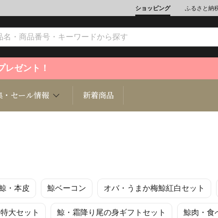
ショッピング
ふるさと納
ントプレゼント！
集・セール情報
新着商品
文化
魚介類
ジュエリー
肉類
インテリ
鯨・本皮
鯨ベーコン
オバ・うまか梅鯨紅白セット
ション
総菜
定期購読雑誌
麺類/つ
書籍
昧特大セット
鯨・霜降り尾の身ギフトセット
鯨肉・食