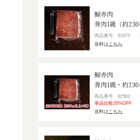
鯨赤肉
背肉1級（約23
商品番号
83975
送料は
こちら
鯨赤肉
背肉1級・約230
商品番号
82902
単品比較20%OFF
送料は
こちら