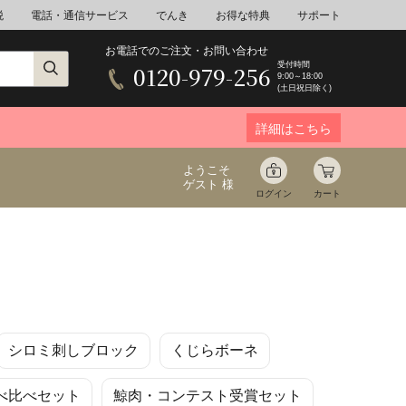
税
電話・通信サービス
でんき
お得な特典
サポート
お電話でのご注文・お問い合わせ
受付時間
0120-979-256
9:00～18:00
(土日祝日除く)
詳細はこちら
ようこそ
ゲスト 様
ログイン
カート
ア
野菜
花束ギフト
シロミ刺しブロック
くじらボーネ
ゆ
ミネラルウォーター
音楽
べ比べセット
鯨肉・コンテスト受賞セット