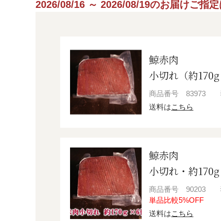
2026/08/16 ～ 2026/08/19のお届け
鯨赤肉
小切れ（約170
商品番号
83973
送料は
こちら
鯨赤肉
小切れ・約170g
商品番号
90203
単品比較5%OFF
送料は
こちら