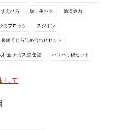
蜂蜜
パン
防災関連
・すえひろ
鯨・生ハツ
鯨塩赤肉
り寄せ
健康/美容
ひろブロック
スジポン
長崎くじら詰め合わせセット
和煮 ナガス鯨 缶詰
ハリハリ鍋セット
まして
肉