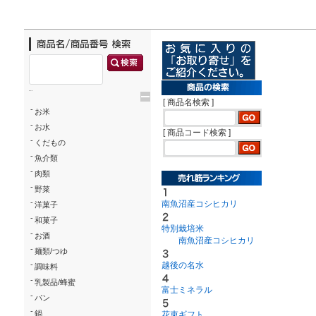
/ドリンク
ベビー
調味料
伝統工芸
乳製品/
事務用品
材
関連
ギフト
豊洲お取
trigger
[ 商品名検索 ]
-
お米
-
お水
[ 商品コード検索 ]
-
くだもの
-
魚介類
-
肉類
-
野菜
-
南魚沼産コシヒカリ
洋菓子
-
和菓子
特別栽培米
-
お酒
南魚沼産コシヒカリ
-
麺類/つゆ
-
越後の名水
調味料
-
乳製品/蜂蜜
富士ミネラル
-
パン
-
鍋
花束ギフト