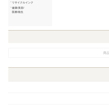
-
リサイクルインク
-
健康/美容/
医療/衛生