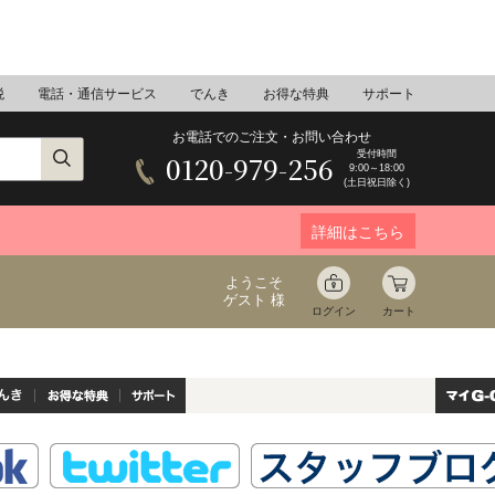
税
電話・通信サービス
でんき
お得な特典
サポート
お電話でのご注文・お問い合わせ
受付時間
0120-979-256
9:00～18:00
(土日祝日除く)
詳細はこちら
ようこそ
ゲスト 様
ログイン
カート
ア
野菜
花束ギフト
んき
お得な特典
サポート
ゆ
ミネラルウォーター
音楽