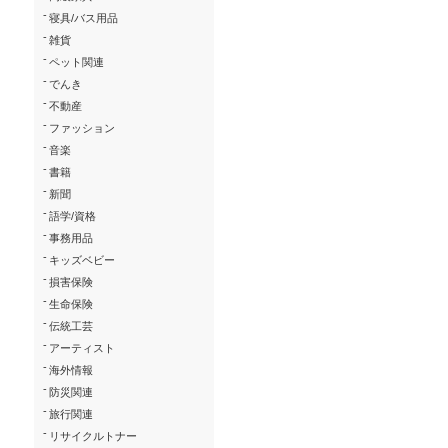
-
寝具/バス用品
-
雑貨
-
ペット関連
-
でんき
-
不動産
-
ファッション
-
音楽
-
書籍
-
新聞
-
語学/資格
-
事務用品
-
キッズベビー
-
損害保険
-
生命保険
-
伝統工芸
-
アーティスト
-
海外情報
-
防災関連
-
旅行関連
-
リサイクルトナー