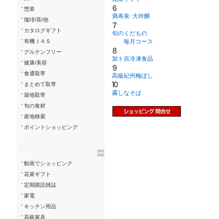
-
惣菜
満寿泉･大吟醸
-
珈琲/茶/他
-
カタログギフト
旬のくだもの
-
有機ＪＡＳ
毎月コース
-
グルテンフリー
加ト吉冷凍食品
-
健康/美容
-
食通取寄
高級紀州梅ぼし
-
まとめて取寄
霧しなそば
-
築地取寄
-
旬の食材
-
産地検索
-
ポイントショッピング
trigger
-
動画でショッピング
-
花束ギフト
-
定期購読雑誌
-
家電
-
キッチン用品
-
高級家具