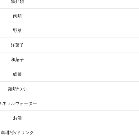
魚介類
肉類
野菜
洋菓子
和菓子
総菜
麺類/つゆ
ミネラルウォーター
お酒
珈琲/茶/ドリンク