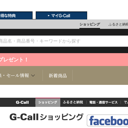
ショッピング
ふるさと納
ントプレゼント！
特集・セール情報
食品から探す
物品から探す
集・セール情報
新着商品
文化
魚介類
ジュエリー
肉類
インテリ
G-Callトップ
ショッピング
ふるさと納税
電話・通信サービス
で
ション
総菜
定期購読雑誌
麺類/つ
書籍