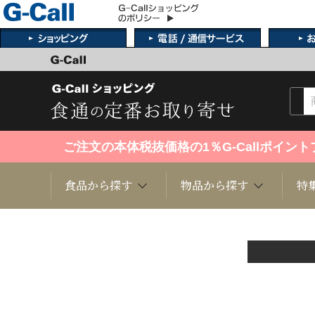
ご注文の本体税抜価格の1％G-Callポイ
食品から探す
物品から探す
特
くだもの
趣味・雑貨
お米
芸能・
洋菓子
キッチン用品
和菓子
ファッ