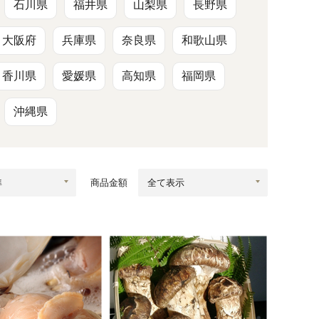
蜂蜜
パン
防災関連
石川県
福井県
山梨県
長野県
大阪府
兵庫県
奈良県
和歌山県
り寄せ
健康/美容
香川県
愛媛県
高知県
福岡県
沖縄県
商品金額