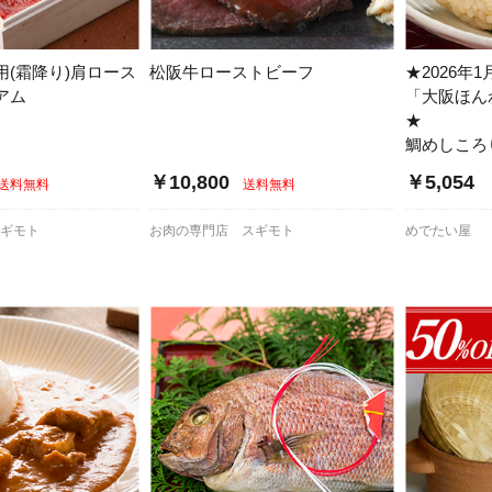
用(霜降り)肩ロース
松阪牛ローストビーフ
★2026年
アム
「大阪ほん
★
鯛めしころ
￥10,800
￥5,054
送料無料
送料無料
スギモト
お肉の専門店 スギモト
めでたい屋