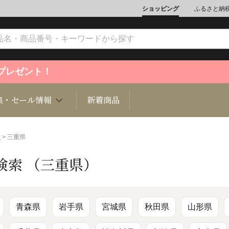
ショッピング
ふるさと納
ントプレゼント！
集・セール情報
新着商品
索
> 三重県
検索 （三重県）
文化
魚介類
ジュエリー
肉類
インテリ
ション
総菜
定期購読雑誌
麺類/つ
書籍
青森県
岩手県
宮城県
秋田県
山形県