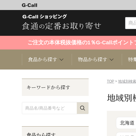
ご注文の本体税抜価格の1％G-Callポイ
食品から探す
物品から探す
特
食品から探す
物品から探す
特集・セール情報
TOP
>
地域別検
キーワードから探す
地域別
くだもの
趣味・雑貨
お米
芸能・
洋菓子
キッチン用品
和菓子
ファッ
北海道
食品から探す