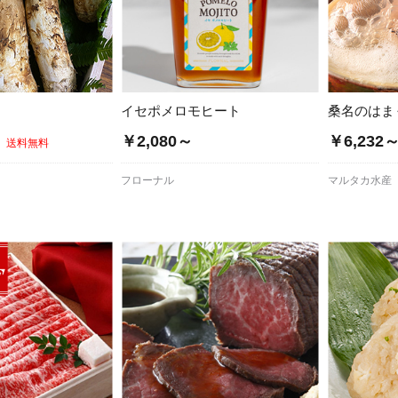
イセポメロモヒート
桑名のはま
￥2,080～
￥6,232
送料無料
フローナル
マルタカ水産