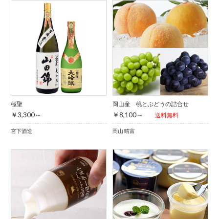
極聖
岡山産 桃とぶどうの詰合せ
￥3,300～
￥8,100～
送料無料
宮下酒造
岡山 晴富