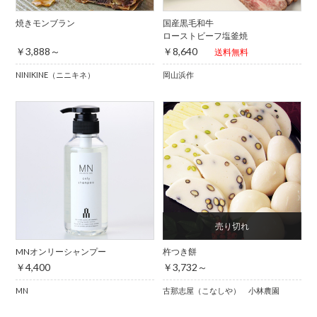
焼きモンブラン
国産黒毛和牛
ローストビーフ塩釜焼
￥3,888～
￥8,640
送料無料
NINIKINE（ニニキネ）
岡山浜作
MNオンリーシャンプー
杵つき餅
￥4,400
￥3,732～
MN
古那志屋（こなしや） 小林農園