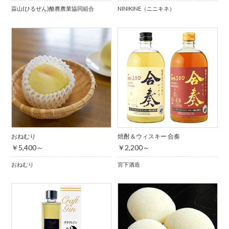
蒜山(ひるぜん)酪農農業協同組合
NINIKINE（ニニキネ）
おねむり
焼酎＆ウィスキー 合奏
￥5,400～
￥2,200～
おねむり
宮下酒造