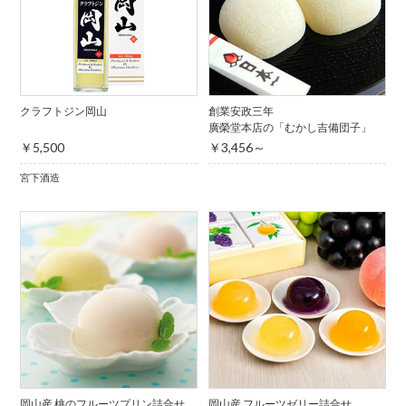
クラフトジン岡山
創業安政三年
廣榮堂本店の「むかし吉備団子」
￥5,500
￥3,456～
宮下酒造
岡山産 桃のフルーツプリン詰合せ
岡山産 フルーツゼリー詰合せ