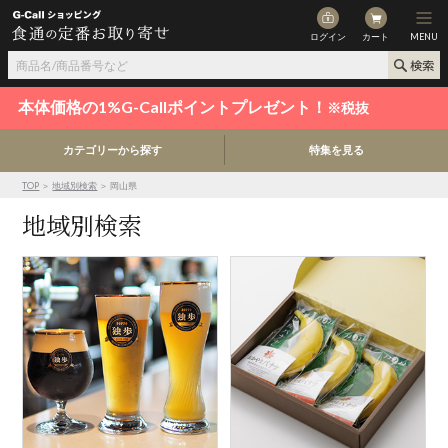
ログイン
カート
MENU
本体価格の1%G-Callポイントプレゼント！
※税抜
カテゴリーから探す
特集を見る
TOP
＞
地域別検索
＞ 岡山県
地域別検索