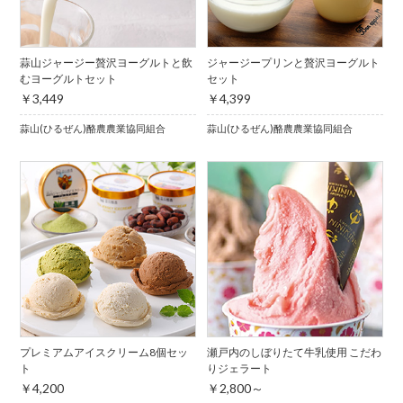
蒜山ジャージー贅沢ヨーグルトと飲
ジャージープリンと贅沢ヨーグルト
むヨーグルトセット
セット
￥3,449
￥4,399
蒜山(ひるぜん)酪農農業協同組合
蒜山(ひるぜん)酪農農業協同組合
プレミアムアイスクリーム8個セッ
瀬戸内のしぼりたて牛乳使用 こだわ
ト
りジェラート
￥4,200
￥2,800～