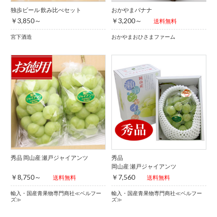
独歩ビール 飲み比べセット
おかやまバナナ
￥3,850～
￥3,200～
送料無料
宮下酒造
おかやまおひさまファーム
秀品 岡山産 瀬戸ジャイアンツ
秀品
岡山産 瀬戸ジャイアンツ
￥8,750～
￥7,560
送料無料
送料無料
輸入・国産青果物専門商社≪ベルフー
輸入・国産青果物専門商社≪ベルフー
ズ≫
ズ≫