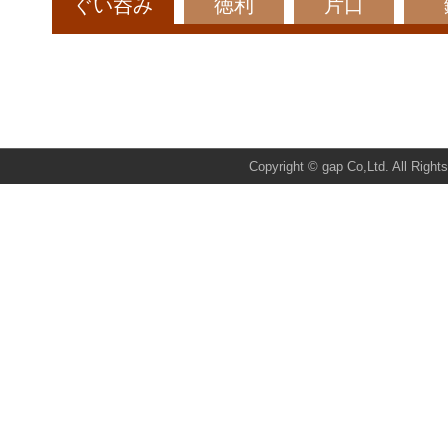
ぐい呑み
徳利
片口
Total:51200 Today:1 Yest
Copyright © gap Co,Ltd. All Right