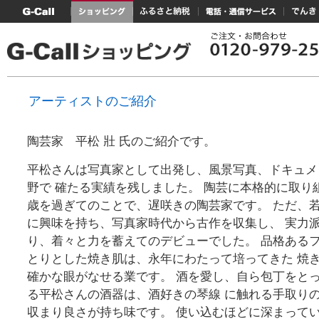
G-Callトップ
ショッピング
ふるさと納税
電話・通信サービス
でんき
アーティストのご紹介
陶芸家 平松 壯 氏のご紹介です。
平松さんは写真家として出発し、風景写真、ドキュメ
野で 確たる実績を残しました。 陶芸に本格的に取り組
歳を過ぎてのことで、遅咲きの陶芸家です。 ただ、
に興味を持ち、写真家時代から古作を収集し、 実力
り、着々と力を蓄えてのデビューでした。 品格ある
とりとした焼き肌は、永年にわたって培ってきた 焼
確かな眼がなせる業です。 酒を愛し、自ら包丁をと
る平松さんの酒器は、酒好きの琴線 に触れる手取り
収まり良さが持ち味です。 使い込むほどに深まって