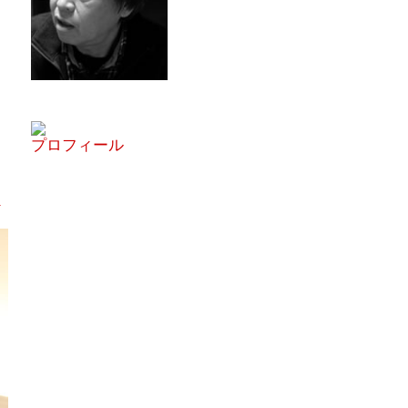
蜂蜜
パン
防災関連
り寄せ
健康/美容
プロフィール
。