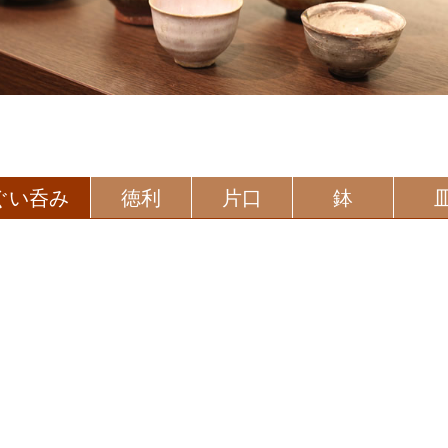
ぐい呑み
徳利
片口
鉢
Total:51203 Today:1 Yesterday:3