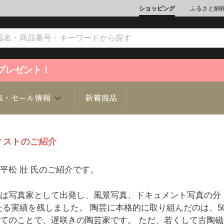
ショッピング
ふるさと納
ントプレゼント！
集・セール情報
新着商品
ィストのご紹介
文化
魚介類
ジュエリー
肉類
インテリ
平松 壯 氏のご紹介です。
ション
総菜
定期購読雑誌
麺類/つ
書籍
は写真家として出発し、風景写真、ドキュメント写真の分
たる実績を残しました。 陶芸に本格的に取り組んだのは、5
てのことで、遅咲きの陶芸家です。 ただ、若くして古陶磁