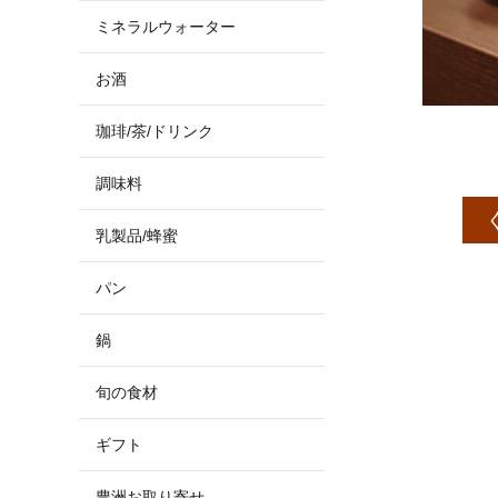
ミネラルウォーター
お酒
珈琲/茶/ドリンク
調味料
乳製品/蜂蜜
パン
鍋
旬の食材
ギフト
豊洲お取り寄せ