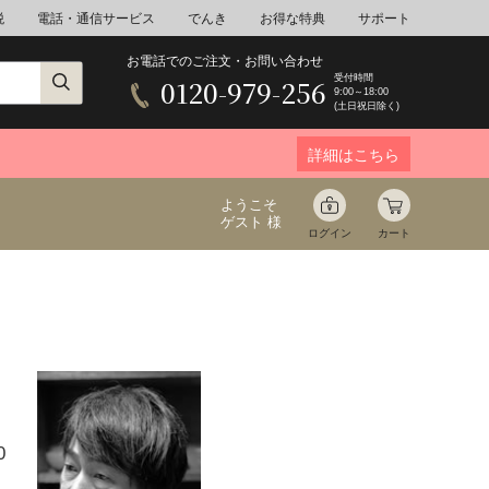
税
電話・通信サービス
でんき
お得な特典
サポート
お電話でのご注文・お問い合わせ
受付時間
0120-979-256
9:00～18:00
(土日祝日除く)
詳細はこちら
ようこそ
ゲスト 様
ログイン
カート
ア
野菜
花束ギフト
ゆ
ミネラルウォーター
音楽
0