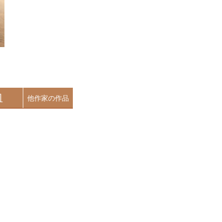
皿
他作家の作品