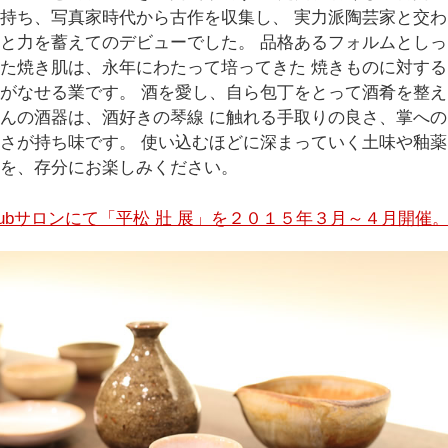
/ドリンク
ベビー
調味料
伝統工芸
乳製品/
事務用品
持ち、写真家時代から古作を収集し、 実力派陶芸家と交わ
と力を蓄えてのデビューでした。 品格あるフォルムとしっ
た焼き肌は、永年にわたって培ってきた 焼きものに対する
材
関連
ギフト
豊洲お取
がなせる業です。 酒を愛し、自ら包丁をとって酒肴を整え
んの酒器は、酒好きの琴線 に触れる手取りの良さ、掌への
さが持ち味です。 使い込むほどに深まっていく土味や釉薬
を、存分にお楽しみください。
llClubサロンにて「平松 壯 展」を２０１５年３月～４月開催