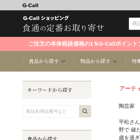
ご注文の本体税抜価格の1％G-Callポイ
食品から探す
物品から探す
特
食品から探す
物品から探す
特集・セール情報
アーテ
キーワードから探す
くだもの
趣味・雑貨
お米
芸能・
陶芸家 
洋菓子
キッチン用品
和菓子
ファッ
平松さん
野で 確
歳を過ぎ
食品から探す