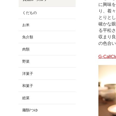
お酒
家電
珈琲/茶
キッズ
に興味を
り、着々
くだもの
とりとし
鍋
健康/美容
旬の食
ペット
確かな眼
お米
る平松さ
産地検索
収まり良
魚介類
の色合い
肉類
G-Ca
野菜
洋菓子
和菓子
総菜
麺類/つゆ