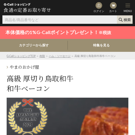
ログイン
カート
MENU
本体価格の1%G-Callポイントプレゼント！
※税抜
カテゴリーから探す
特集を見る
G-CallショッピングTOP
＞
肉類
＞
ハム・ソーセージ
＞ 高級 厚切り鳥取和牛和牛ベーコン
やまのおかげ屋
高級 厚切り鳥取和牛
和牛ベーコン