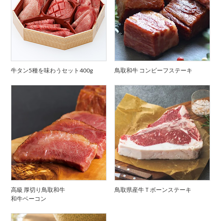
牛タン5種を味わうセット400g
鳥取和牛 コンビーフステーキ
高級 厚切り鳥取和牛
鳥取県産牛Ｔボーンステーキ
和牛ベーコン