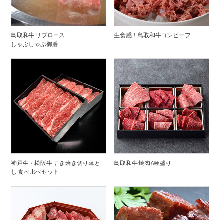
鳥取和牛 リブロース
生食感！鳥取和牛コンビーフ
しゃぶしゃぶ御膳
神戸牛・松阪牛 すき焼き切り落と
鳥取和牛 焼肉6種盛り
し 食べ比べセット