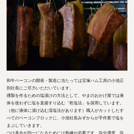
和牛ベーコンの開発・製造に当たっては宝塚ハム工房の小池正
則社長にご尽力いただいています。
燻製を作るための塩漬けの方法として、やまのおかげ屋では液
体を使わずに塩を直接すり込む「乾塩法」を採用しています。
（他に液体に漬け込む湿塩法があります）職人がカットしたす
べてのベーコンブロックに、小池社長みずからが手作業で塩を
まぶしていきます。
つけ具合が均一になるためには熟練が必要です。塩分濃度、塩