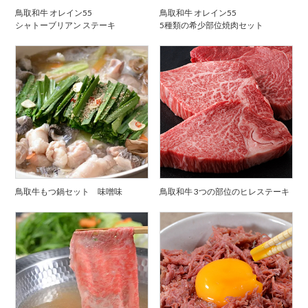
鳥取和牛 オレイン55
鳥取和牛 オレイン55
シャトーブリアン ステーキ
5種類の希少部位焼肉セット
鳥取牛もつ鍋セット 味噌味
鳥取和牛 3つの部位のヒレステーキ