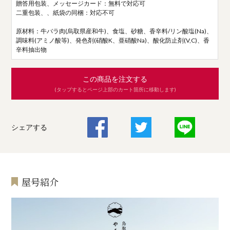
贈答用包装、メッセージカード：無料で対応可
二重包装、、紙袋の同梱：対応不可
原材料：牛バラ肉(烏取県産和牛)、食塩、砂糖、香辛料/リン酸塩(Na)、
調味料(アミノ酸等)、発色剤(硝酸K、亜硝酸Na)、酸化防止剤(V,C)、香
辛料抽出物
この商品を注文する
(タップするとページ上部のカート箇所に移動します)
シェアする
屋号紹介