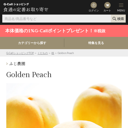
ログイン
カート
MENU
本体価格の1%G-Callポイントプレゼント！
※税抜
カテゴリーから探す
特集を見る
G-CallショッピングTOP
＞
くだもの
＞
桃
＞ Golden Peach
ふじ農園
Golden Peach