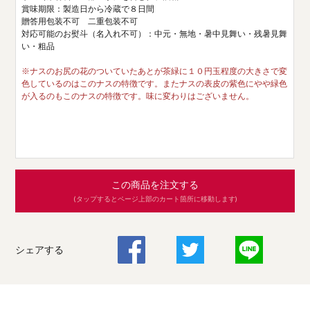
賞味期限：製造日から冷蔵で８日間
贈答用包装不可 二重包装不可
対応可能のお熨斗（名入れ不可）：中元・無地・暑中見舞い・残暑見舞
い・粗品
※ナスのお尻の花のついていたあとが茶緑に１０円玉程度の大きさで変
色しているのはこのナスの特徴です。またナスの表皮の紫色にやや緑色
が入るのもこのナスの特徴です。味に変わりはございません。
この商品を注文する
(タップするとページ上部のカート箇所に移動します)
シェアする