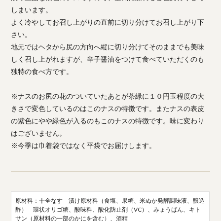
しまいます。
よく冷やしてお召し上がりの直前に切り分けてお召し上がり下
さい。
地元ではヘタから尻の方向へ縦に切り分けてそのままでも美味
しく召し上がれますが、辛子醤油をつけて食べていただくのも
独特の食べ方です。
※ナスのお尻の花のついていたあとが茶緑に１０円玉程度の大
きさで変色しているのはこのナスの特徴です。またナスの表皮
の紫色にやや緑色が入るのもこのナスの特徴です。味に変わり
はございません。
※今季は巾着袋ではなく平袋でお届けします。
原材料：十全なす 漬け原材料（食塩、果糖、米ぬか発酵調味液、醸造
酢） 環状オリゴ糖、酸味料、酸化防止剤（VC）、みょうばん、キト
サン（原材料の一部のかにを含む）、酒精