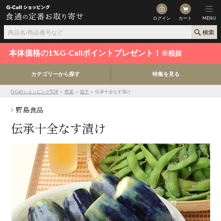
ログイン
カート
MENU
本体価格の1%G-Callポイントプレゼント！
※税抜
カテゴリーから探す
特集を見る
G-CallショッピングTOP
＞
野菜
＞
茄子
＞ 伝承十全なす漬け
野島食品
伝承十全なす漬け