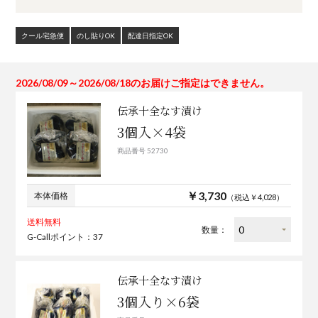
クール宅急便
のし貼りOK
配達日指定OK
2026/08/09～2026/08/18のお届けご指定はできません。
伝承十全なす漬け
3個入×4袋
商品番号 52730
￥3,730
本体価格
（税込￥4,028）
送料無料
数量：
G-Callポイント：37
伝承十全なす漬け
3個入り×6袋