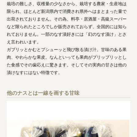
栽培の難しさ、収穫量の少なさから、栽培する農家・生産地は
限られ、ほとんど新潟県内で消費され県外へはまとまった量で
出荷されておりません。その為、料亭・居酒屋・高級スーパー
など限られたところでしか販売されておらず、全国的には知ら
れておりません。一部のなす漬好きには「幻のなす漬け」とさ
え言われいます。
ガブリッとかむとプシューッと飛び散る漬け汁。甘味のある果
肉、やわらかな果皮。なんといっても果肉がプリップリッとし
た食感でその歯応えに驚きます。そしてその実肉の甘さは他の
漬けなすにはない特徴です。
他のナスとは一線を画する甘味