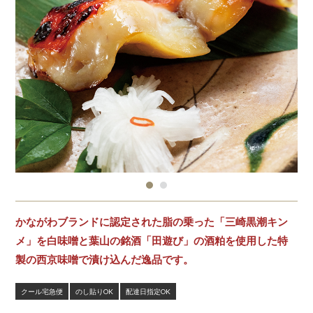
かながわブランドに認定された脂の乗った「三崎黒潮キン
メ」を白味噌と葉山の銘酒「田遊び」の酒粕を使用した特
製の西京味噌で漬け込んだ逸品です。
クール宅急便
のし貼りOK
配達日指定OK