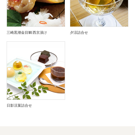
三崎黒潮金目鯛 西京漬け
夕涼詰合せ
日影涼菓詰合せ