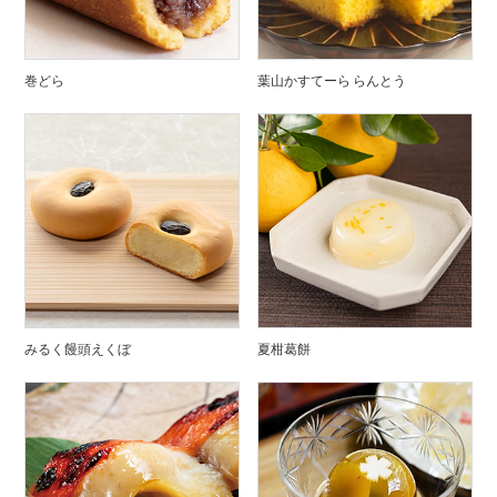
巻どら
葉山かすてーら らんとう
みるく饅頭えくぼ
夏柑葛餅