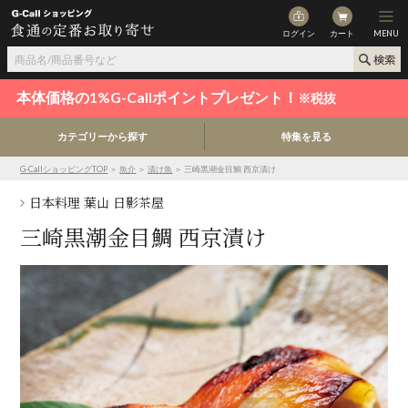
ログイン
カート
MENU
本体価格の1%G-Callポイントプレゼント！
※税抜
カテゴリーから探す
特集を見る
G-CallショッピングTOP
＞
魚介
＞
漬け魚
＞ 三崎黒潮金目鯛 西京漬け
日本料理 葉山 日影茶屋
三崎黒潮金目鯛 西京漬け