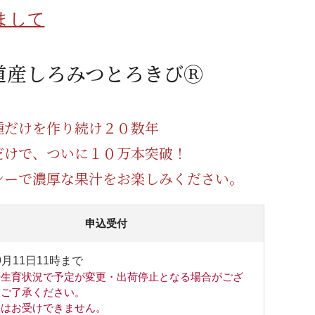
蜂蜜
パン
防災関連
まして
り寄せ
健康/美容
道産しろみつとろきびⓇ
種だけを作り続け２０数年
だけで、ついに１０万本突破！
シーで濃厚な果汁をお楽しみください。
申込受付
9月11日11時まで
や生育状況で予定が変更・出荷停止となる場合がござ
。ご了承ください。
日はお受けできません。