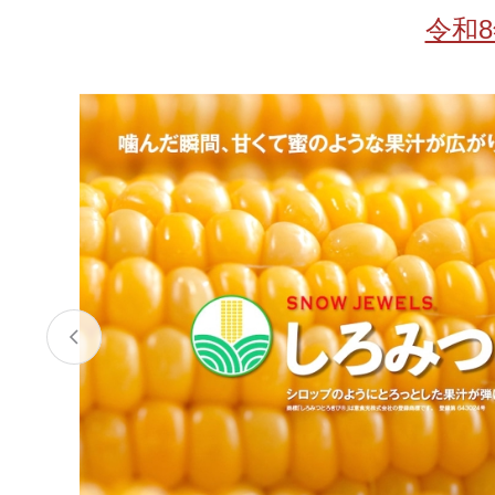
お酒
家電
珈琲/茶
キッズ
令和
鍋
健康/美容
旬の食
ペット
産地検索