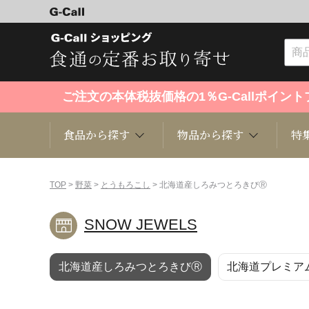
ご注文の本体税抜価格の1％G-Callポイ
食品から探す
物品から探す
特
食品から探す
物品から探す
特集・セール情報
TOP
>
野菜
>
とうもろこし
> 北海道産しろみつとろきびⓇ
SNOW JEWELS
くだもの
趣味・雑貨
お米
芸能・
北海道産しろみつとろきびⓇ
北海道プレミア
洋菓子
キッチン用品
和菓子
ファッ