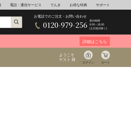
税
電話・通信サービス
でんき
お得な特典
サポート
お電話でのご注文・お問い合わせ
受付時間
0120-979-256
9:00～18:00
(土日祝日除く)
詳細はこちら
ようこそ
ゲスト 様
ログイン
カート
ア
野菜
花束ギフト
ゆ
ミネラルウォーター
音楽