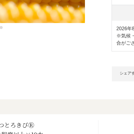
2026
※気候
合がご
シェア
つとろきびⓇ