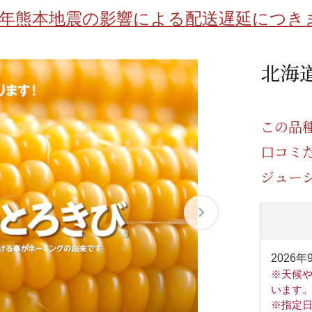
/ドリンク
ベビー
調味料
伝統工芸
乳製品/
事務用品
8年熊本地震の影響による配送遅延につき
材
関連
ギフト
豊洲お取
北海
この品
口コミ
ジュー
2026年
※天候
います
※指定