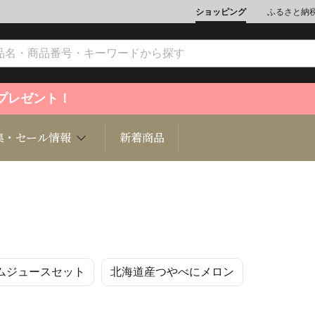
ショッピング
ふるさと納
ントプレゼント！
集・セール情報
新着商品
文化
魚介類
ジュエリー
肉類
インテリ
ムジュースセット
北海道産つやべにメロン
ション
総菜
定期購読雑誌
麺類/つ
書籍