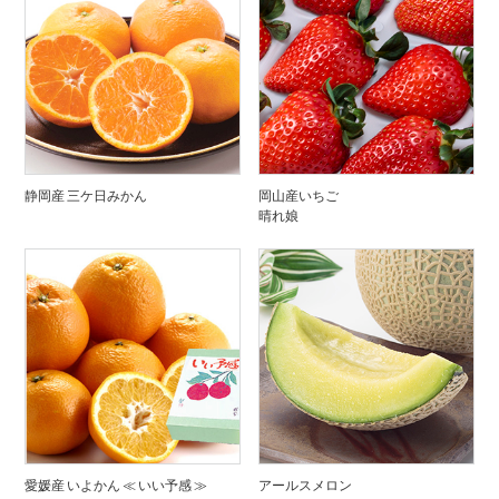
静岡産 三ケ日みかん
岡山産いちご
晴れ娘
愛媛産 いよかん ≪ いい予感 ≫
アールスメロン