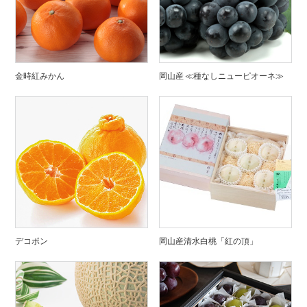
金時紅みかん
岡山産 ≪種なしニューピオーネ≫
デコポン
岡山産清水白桃「紅の頂」