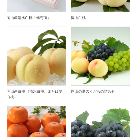
岡山産清水白桃「極究頂」
岡山白桃
岡山産白桃 （清水白桃、または夢
岡山の夏のくだもの詰合せ
白桃）