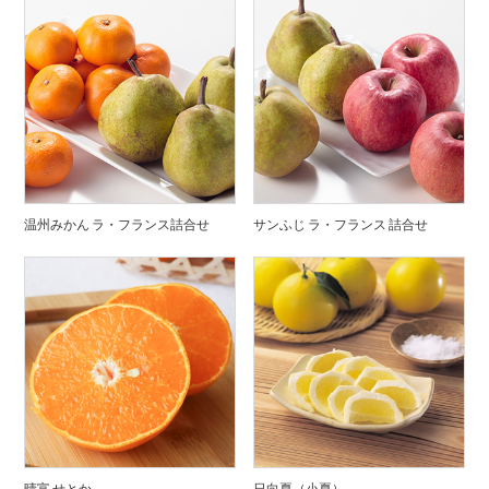
温州みかん ラ・フランス詰合せ
サンふじ ラ・フランス 詰合せ
晴富 せとか
日向夏（小夏）