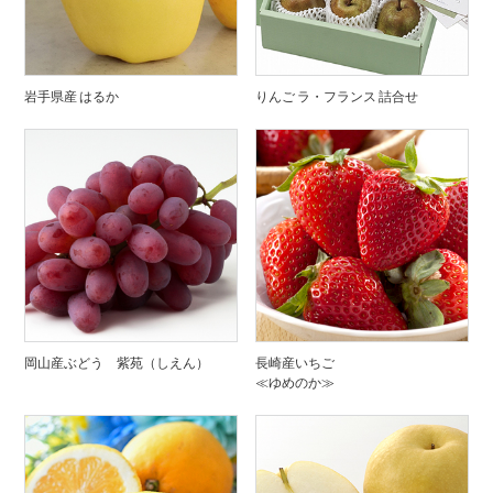
岩手県産 はるか
りんご ラ・フランス 詰合せ
岡山産ぶどう 紫苑（しえん）
長崎産いちご
≪ゆめのか≫