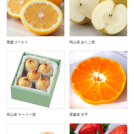
愛媛ゴールド
岡山産 あたご梨
岡山産 ヤーリー梨
愛媛産 甘平