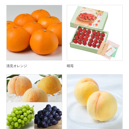
清見オレンジ
晴苺