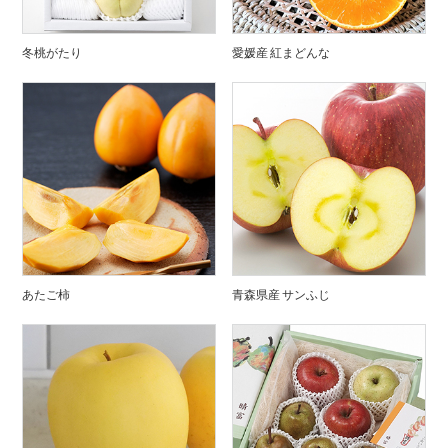
冬桃がたり
愛媛産 紅まどんな
あたご柿
青森県産 サンふじ