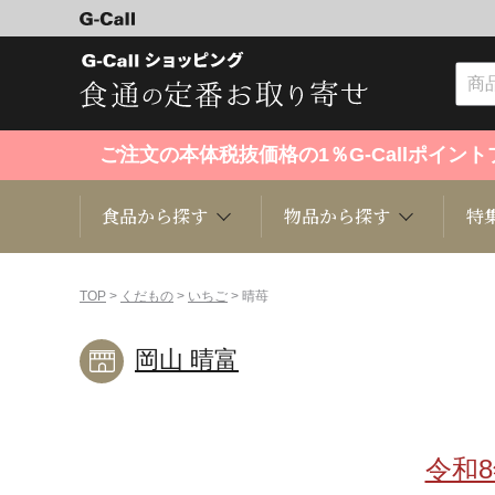
ご注文の本体税抜価格の1％G-Callポイ
食品から探す
物品から探す
特
食品から探す
物品から探す
特集・セール情報
TOP
>
くだもの
>
いちご
> 晴苺
岡山 晴富
くだもの
趣味・雑貨
お米
芸能・
洋菓子
キッチン用品
和菓子
ファッ
令和