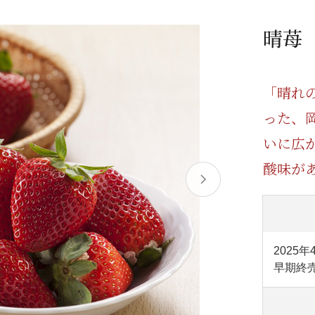
/ドリンク
ベビー
調味料
伝統工芸
乳製品/
事務用品
晴苺
材
関連
ギフト
豊洲お取
「晴れ
った、
いに広
酸味が
2025年
早期終売