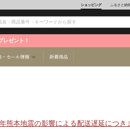
ショッピング
ふるさと納
ントプレゼント！
集・セール情報
新着商品
文化
魚介類
ジュエリー
肉類
インテリ
ション
総菜
定期購読雑誌
麺類/つ
書籍
8年熊本地震の影響による配送遅延につき