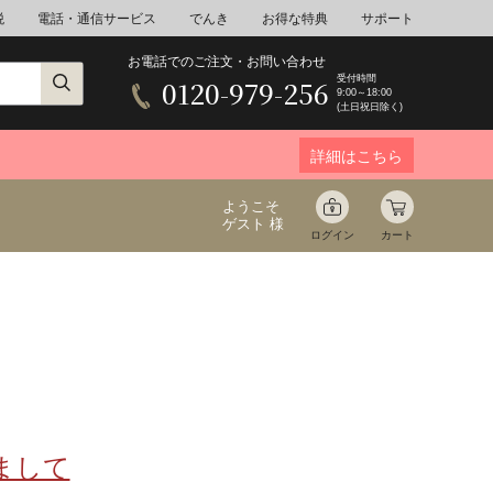
税
電話・通信サービス
でんき
お得な特典
サポート
お電話でのご注文・お問い合わせ
受付時間
0120-979-256
9:00～18:00
(土日祝日除く)
詳細はこちら
ようこそ
ゲスト 様
ログイン
カート
ア
野菜
花束ギフト
ゆ
ミネラルウォーター
音楽
まして