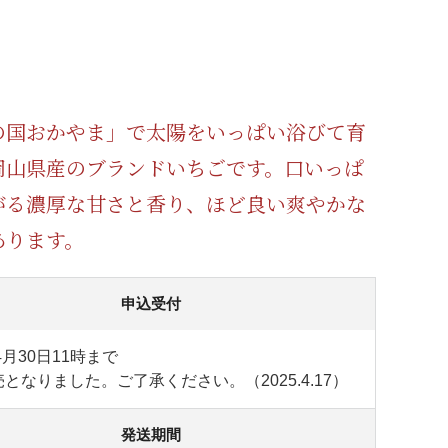
蜂蜜
パン
防災関連
り寄せ
健康/美容
の国おかやま」で太陽をいっぱい浴びて育
岡山県産のブランドいちごです。口いっぱ
がる濃厚な甘さと香り、ほど良い爽やかな
あります。
申込受付
4月30日11時まで
となりました。ご了承ください。（2025.4.17）
発送期間