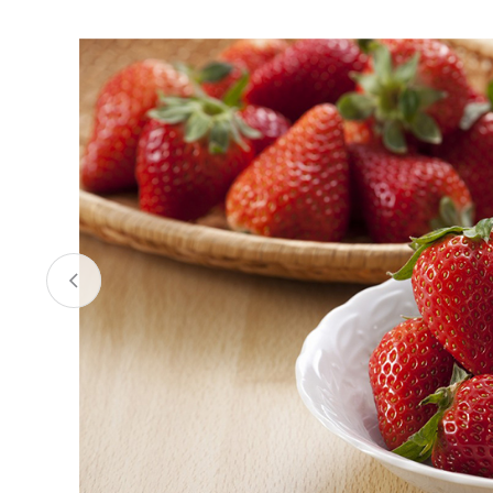
お酒
家電
珈琲/茶
キッズ
鍋
健康/美容
旬の食
ペット
産地検索