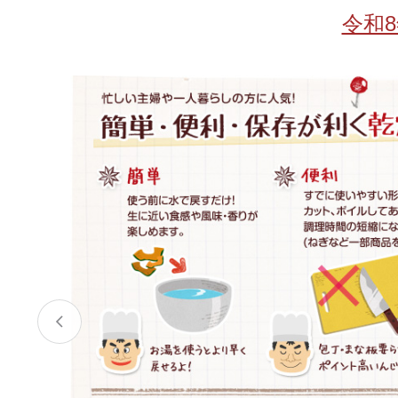
お酒
家電
珈琲/茶
キッズ
令和
鍋
健康/美容
旬の食
ペット
産地検索