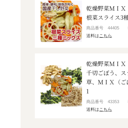
乾燥野菜ＭＩＸ
根菜スライス3種
商品番号
44405
送料は
こちら
乾燥野菜ＭＩＸ
千切ごぼう、ス
草、ＭＩＸ（ご
1
商品番号
43353
送料は
こちら