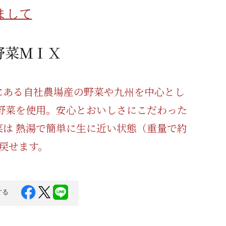
蜂蜜
パン
防災関連
まして
り寄せ
健康/美容
野菜ＭＩＸ
にある自社農場産の野菜や九州を中心とし
産野菜を使用。安心とおいしさにこだわった
菜は 熱湯で簡単に生に近い状態（重量で約
に戻せます。
する