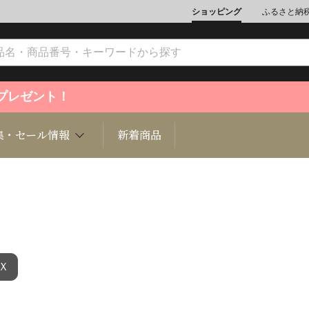
ショッピング
ふるさと納
ントプレゼント！
集・セール情報
新着商品
文化
魚介類
ジュエリー
肉類
インテリ
Ｘ
ション
総菜
定期購読雑誌
麺類/つ
書籍