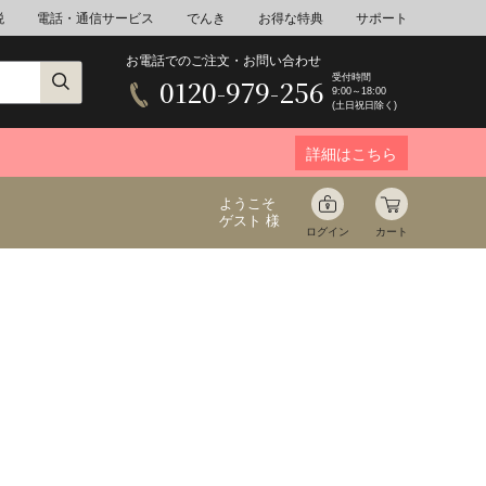
税
電話・通信サービス
でんき
お得な特典
サポート
お電話でのご注文・お問い合わせ
受付時間
0120-979-256
9:00～18:00
(土日祝日除く)
詳細はこちら
ようこそ
ゲスト 様
ログイン
カート
ア
野菜
花束ギフト
ゆ
ミネラルウォーター
音楽