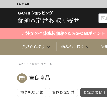
ご注文の本体税抜価格の1％G-Callポイ
食品から探す
物品から探す
特
食品から探す
物品から探す
特集・セール情報
TOP
>
>
> 乾燥野菜ＭＩＸ
吉良食品
くだもの
趣味・雑貨
お米
芸能・
根菜乾燥野菜
葉物乾燥野菜
乾燥野菜ＭＩ
洋菓子
キッチン用品
和菓子
ファッ