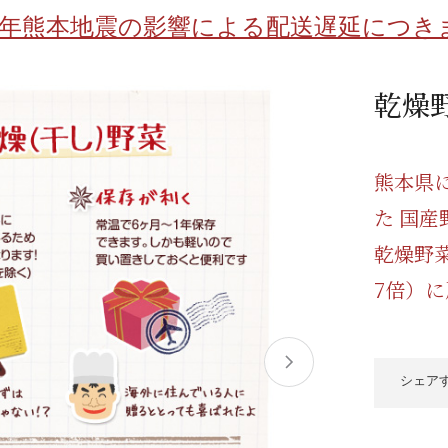
/ドリンク
ベビー
調味料
伝統工芸
乳製品/
事務用品
8年熊本地震の影響による配送遅延につき
材
関連
ギフト
豊洲お取
乾燥
熊本県
た 国
乾燥野
7倍）
シェア