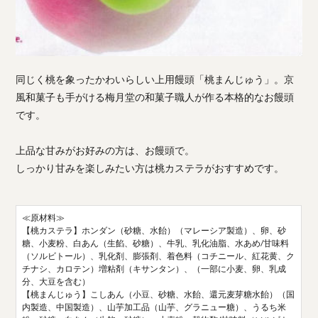
同じく桃を象ったかわいらしい上用饅頭「桃まんじゅう」。京
風和菓子も手がける梅月堂の和菓子職人が作る本格的なお饅頭
です。
上品な甘みがお好みの方は、お饅頭で。
しっかり甘みを楽しみたい方は桃カステラがおすすめです。
≪原材料≫
【桃カステラ】ホンダン（砂糖、水飴）（マレーシア製造）、卵、砂
糖、小麦粉、白あん（生餡、砂糖）、牛乳、乳化油脂、水あめ/甘味料
（ソルビトール）、乳化剤、膨張剤、着色料（コチニール、紅花黄、ク
チナシ、カロテン）増粘剤（キサンタン）、（一部に小麦、卵、乳成
分、大豆を含む）
【桃まんじゅう】こしあん（小豆、砂糖、水飴、還元麦芽糖水飴）（国
内製造、中国製造）、山芋加工品（山芋、グラニュー糖）、うるち米