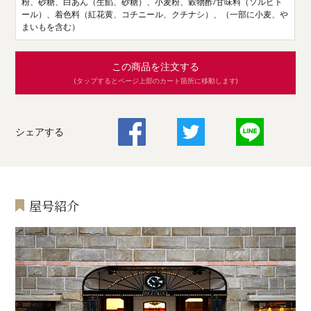
粉、砂糖、白あん（生餡、砂糖）、小麦粉、穀物酢/甘味料（ソルビト
ール）、着色料（紅花黄、コチニール、クチナシ）、（一部に小麦、や
まいもを含む）
この商品を注文する
(タップするとページ上部のカート箇所に移動します)
シェアする
屋号紹介