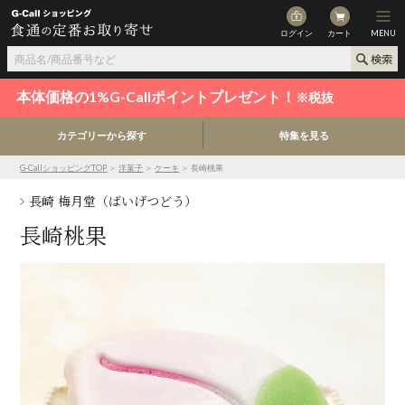
ログイン
カート
MENU
本体価格の1%G-Callポイントプレゼント！
※税抜
カテゴリーから探す
特集を見る
G-CallショッピングTOP
＞
洋菓子
＞
ケーキ
＞ 長崎桃果
長崎 梅月堂（ばいげつどう）
長崎桃果