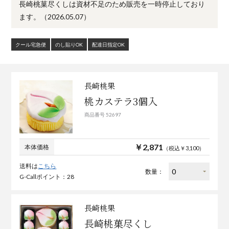
長崎桃菓尽くしは資材不足のため販売を一時停止しており
ます。（2026.05.07）
クール宅急便
のし貼りOK
配達日指定OK
長崎桃果
桃カステラ3個入
商品番号 52697
￥2,871
本体価格
（税込￥3,100）
送料は
こちら
数量：
G-Callポイント：28
長崎桃果
長崎桃菓尽くし