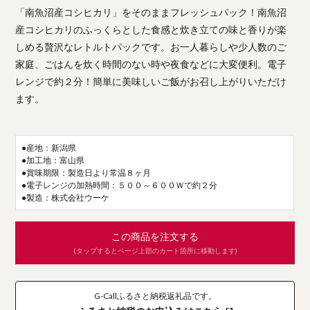
「南魚沼産コシヒカリ」をそのままフレッシュパック！南魚沼
産コシヒカリのふっくらとした食感と炊き立ての味と香りが楽
しめる贅沢なレトルトパックです。お一人暮らしや少人数のご
家庭、ごはんを炊く時間のない時や夜食などに大変便利。電子
レンジで約２分！簡単に美味しいご飯がお召し上がりいただけ
ます。
●産地：新潟県
●加工地：富山県
●賞味期限：製造日より常温８ヶ月
●電子レンジの加熱時間：５００～６００Ｗで約２分
●製造：株式会社ウーケ
この商品を注文する
(タップするとページ上部のカート箇所に移動します)
G-Callふるさと納税返礼品です。