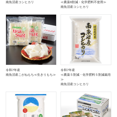
南魚沼産コシヒカリ
≪農薬8割減・化学肥料不使用≫
南魚沼産コシヒカリ
令和7年産
令和7年産
南魚沼産こがねもち≪生きりもち≫
≪農薬５割減・化学肥料５割減栽培
≫
南魚沼産コシヒカリ