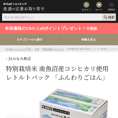
ログイン
カート
MENU
本体価格の1%G-Callポイントプレゼント！
※税抜
カテゴリーから探す
特集を見る
G-CallショッピングTOP
＞
お米
＞
南魚沼産コシヒカリ
＞ 特別栽培米 南魚沼産コシヒカリ使用 レトルト
JAみなみ魚沼
特別栽培米 南魚沼産コシヒカリ使用
レトルトパック 「ふんわりごはん」