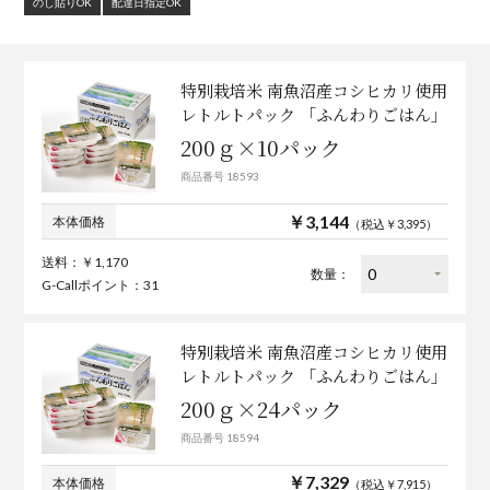
のし貼りOK
配達日指定OK
特別栽培米 南魚沼産コシヒカリ使用
レトルトパック 「ふんわりごはん」
200ｇ×10パック
商品番号 18593
￥3,144
本体価格
（税込￥3,395）
送料：￥1,170
数量：
G-Callポイント：31
特別栽培米 南魚沼産コシヒカリ使用
レトルトパック 「ふんわりごはん」
200ｇ×24パック
商品番号 18594
￥7,329
本体価格
（税込￥7,915）