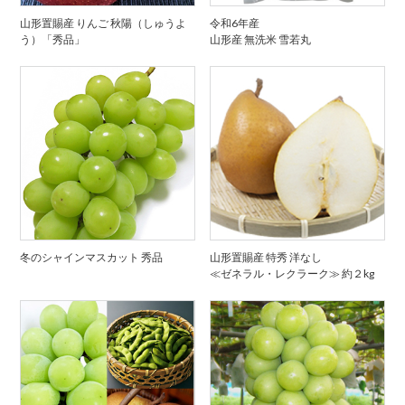
山形置賜産 りんご 秋陽（しゅうよ
令和6年産
う）「秀品」
山形産 無洗米 雪若丸
冬のシャインマスカット 秀品
山形置賜産 特秀 洋なし
≪ゼネラル・レクラーク≫ 約２kg