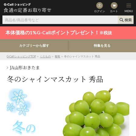
ログイン
カート
MENU
本体価格の1%G-Callポイントプレゼント！
※税抜
カテゴリーから探す
特集を見る
G-CallショッピングTOP
＞
くだもの
＞
葡萄
＞ 冬のシャインマスカット 秀品
JA山形おきたま
冬のシャインマスカット 秀品