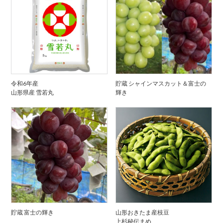
令和6年産
貯蔵 シャインマスカット＆富士の
山形県産 雪若丸
輝き
貯蔵 富士の輝き
山形おきたま産枝豆
上杉秘伝まめ