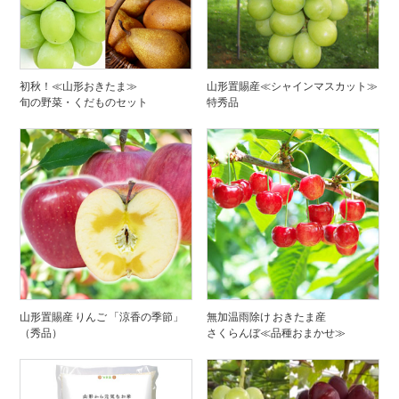
初秋！≪山形おきたま≫
山形置賜産≪シャインマスカット≫
旬の野菜・くだものセット
特秀品
山形置賜産 りんご 「涼香の季節」
無加温雨除け おきたま産
（秀品）
さくらんぼ≪品種おまかせ≫