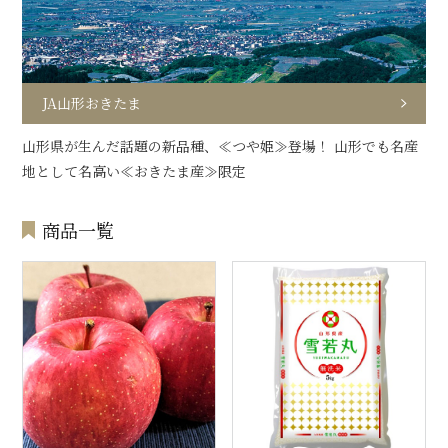
JA山形おきたま
山形県が生んだ話題の新品種、≪つや姫≫登場！ 山形でも名産
地として名高い≪おきたま産≫限定
商品一覧